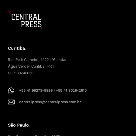
Curitiba
.
Rua Petit Carneiro, 1122 | 9º andar
Água Verde | Curitiba | PR |
CEP: 80240050
+55 41 99273-8999 | +55 41 3026-2610
centralpress@centralpress.com.br
São Paulo
.