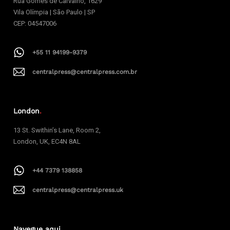
Rua Gomes de Carvalho, 1629
Vila Olímpia | São Paulo | SP
CEP: 04547006
+55 11 94199-9379
centralpress@centralpress.com.br
London
.
13 St. Swithin’s Lane, Room 2,
London, UK, EC4N 8AL
+44 7379 138858
centralpress@centralpress.uk
Navegue aqui
.