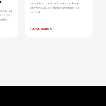
s
produtos licenciados e check-up
preventivo, estabelecimentos da
 da marca
capital...
m espaço
ndo...
Saiba mais >