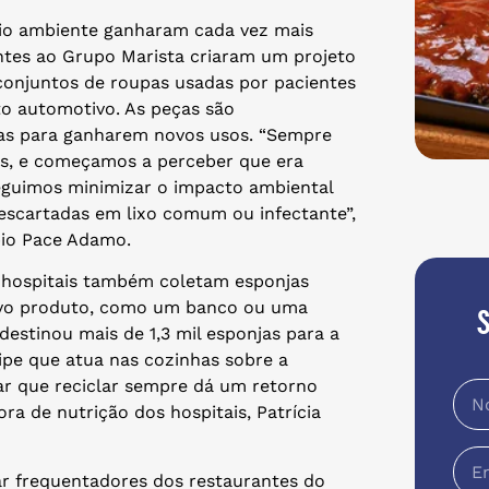
eio ambiente ganharam cada vez mais
ntes ao Grupo Marista criaram um projeto
 conjuntos de roupas usadas por pacientes
o automotivo. As peças são
das para ganharem novos usos. “Sempre
s, e começamos a perceber que era
seguimos minimizar o impacto ambiental
escartadas em lixo comum ou infectante”,
bio Pace Adamo.
s hospitais também coletam esponjas
ovo produto, como um banco ou uma
 destinou mais de 1,3 mil esponjas para a
uipe que atua nas cozinhas sobre a
r que reciclar sempre dá um retorno
ra de nutrição dos hospitais, Patrícia
ar frequentadores dos restaurantes do