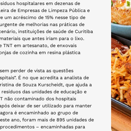
síduos hospitalares em dezenas de
leira de Empresas de Limpeza Pública e
ve um acréscimo de 15% nesse tipo de
urgente de melhorias nas práticas de
nário, instituições de saúde de Curitiba
ateriais que antes iriam para o lixo.
de TNT em artesanato, de enxovais
njas de cozinha em resina plástica
 sem perder de vista as questões
itais”. É no que acredita a analista de
ristina de Souza Kurscheidt, que ajuda a
e resíduos das unidades de educação e
T não contaminado dos hospitais
após deixar de ser utilizado para manter
s, agora é encaminhado ao grupo de
este ano, foram mais de 895 unidades de
20 procedimentos – encaminhadas para