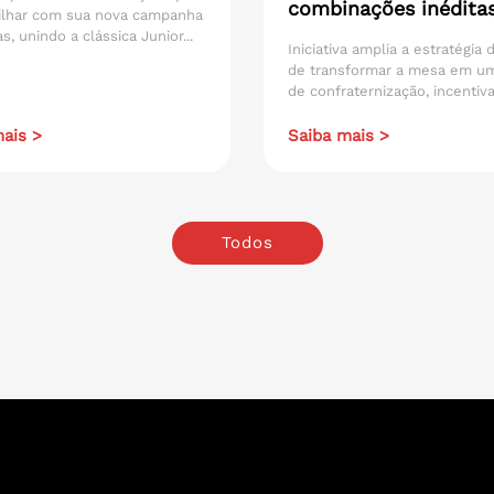
combinações inédita
ilhar com sua nova campanha
s, unindo a clássica Junior...
Iniciativa amplia a estratégia
de transformar a mesa em u
de confraternização, incentiva
ais >
Saiba mais >
Todos