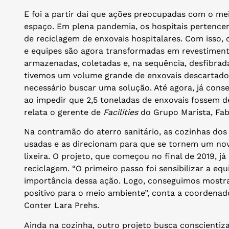
E foi a partir daí que ações preocupadas com o m
espaço. Em plena pandemia, os hospitais pertence
de reciclagem de enxovais hospitalares. Com isso,
e equipes são agora transformadas em revestiment
armazenadas, coletadas e, na sequência, desfibra
tivemos um volume grande de enxovais descartado
necessário buscar uma solução. Até agora, já con
ao impedir que 2,5 toneladas de enxovais fossem d
relata o gerente de
Facilities
do Grupo Marista, Fa
Na contramão do aterro sanitário, as cozinhas do
usadas e as direcionam para que se tornem um n
lixeira. O projeto, que começou no final de 2019, já
reciclagem. “O primeiro passo foi sensibilizar a eq
importância dessa ação. Logo, conseguimos mostra
positivo para o meio ambiente”, conta a coordenado
Conter Lara Prehs.
Ainda na cozinha, outro projeto busca conscientiz