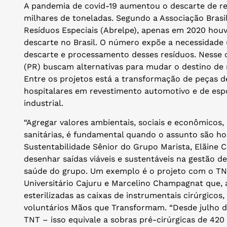
A pandemia de covid-19 aumentou o descarte de re
milhares de toneladas. Segundo a Associação Brasi
Resíduos Especiais (Abrelpe), apenas em 2020 hou
descarte no Brasil. O número expõe a necessidade 
descarte e processamento desses resíduos. Nesse ce
(PR) buscam alternativas para mudar o destino de m
Entre os projetos está a transformação de peças 
hospitalares em revestimento automotivo e de espo
industrial.
“Agregar valores ambientais, sociais e econômicos,
sanitárias, é fundamental quando o assunto são hosp
Sustentabilidade Sênior do Grupo Marista, Elãine C
desenhar saídas viáveis e sustentáveis na gestão d
saúde do grupo. Um exemplo é o projeto com o TN
Universitário Cajuru e Marcelino Champagnat que, 
esterilizadas as caixas de instrumentais cirúrgico
voluntários Mãos que Transformam. “Desde julho d
TNT – isso equivale a sobras pré-cirúrgicas de 4