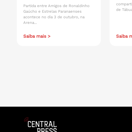
compart
Partida entre Amigos de Ronaldinho
de Tábua
Gaúcho e Estrelas Paranaenses
acontece no dia 3 de outubro, na
Arena...
Saiba mais >
Saiba m