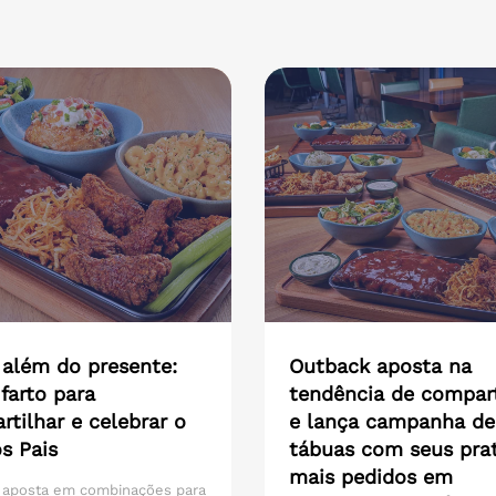
 além do presente:
Outback aposta na
farto para
tendência de compart
tilhar e celebrar o
e lança campanha de
s Pais
tábuas com seus pra
mais pedidos em
 aposta em combinações para