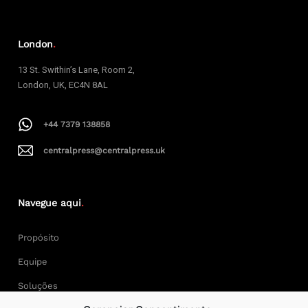
London
.
13 St. Swithin’s Lane, Room 2,
London, UK, EC4N 8AL
+44 7379 138858
centralpress@centralpress.uk
Navegue aqui
.
Propósito
Equipe
Soluções