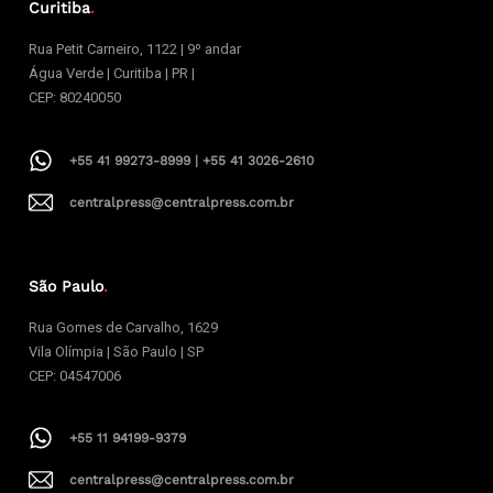
Curitiba
.
Rua Petit Carneiro, 1122 | 9º andar
Água Verde | Curitiba | PR |
CEP: 80240050
+55 41 99273-8999 | +55 41 3026-2610
centralpress@centralpress.com.br
São Paulo
.
Rua Gomes de Carvalho, 1629
Vila Olímpia | São Paulo | SP
CEP: 04547006
+55 11 94199-9379
centralpress@centralpress.com.br