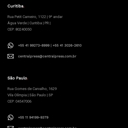
Curitiba
.
Rua Petit Carneiro, 1122 | 9º andar
Água Verde | Curitiba | PR |
CEP: 80240050
+55 41 99273-8999 | +55 41 3026-2610
centralpress@centralpress.com.br
São Paulo
.
Rua Gomes de Carvalho, 1629
Vila Olímpia | São Paulo | SP
CEP: 04547006
+55 11 94199-9379