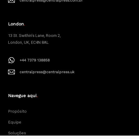
centralpress@centralpress.com.br
London
.
13 St. Swithin’s Lane, Room 2,
London, UK, EC4N 8AL
+44 7379 138858
centralpress@centralpress.uk
Navegue aqui
.
Propósito
Equipe
Soluções