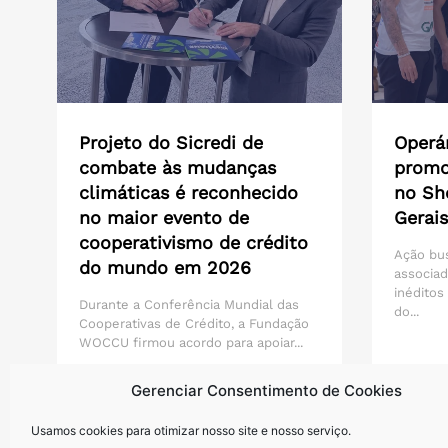
Projeto do Sicredi de
Operár
combate às mudanças
promo
climáticas é reconhecido
no Sh
no maior evento de
Gerais
cooperativismo de crédito
Ação bu
do mundo em 2026
associad
inéditos
Durante a Conferência Mundial das
do...
Cooperativas de Crédito, a Fundação
WOCCU firmou acordo para apoiar...
Saiba mais >
Saiba m
Gerenciar Consentimento de Cookies
Usamos cookies para otimizar nosso site e nosso serviço.