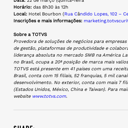
Data:
22 de março (quinta-feira
Horário:
das 8h30 às 12h
Local:
Hotel Bourbon (
Rua C
â
ndido Lopes, 102 – Ce
Inscrições e mais informações:
marketing.totvscuri
Sobre a TOTVS
Provedora de soluções de negócios para empresas 
de gestão, plataformas de produtividade e colabor
liderança absoluta no mercado SMB na América La
no Brasil, ocupa a 20ª posição de marca mais valios
TOTVS está presente em 41 países com uma receita 
Brasil, conta com 15 filiais, 52 franquias, 5 mil cana
desenvolvimento. No exterior, conta com mais 7 fil
(Estados Unidos, México, China e Taiwan). Para mai
website
www.totvs.com
.