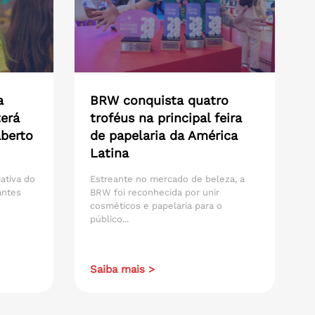
a
BRW conquista quatro
erá
troféus na principal feira
aberto
de papelaria da América
Latina
iativa do
Estreante no mercado de beleza, a
antes
BRW foi reconhecida por unir
cosméticos e papelaria para o
público...
Saiba mais >