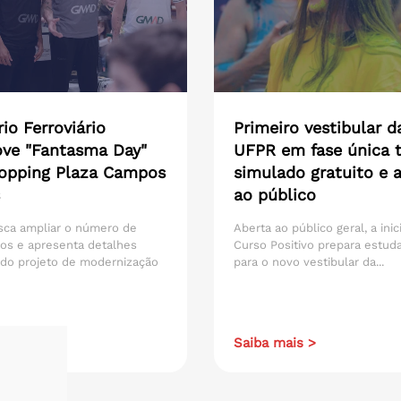
io Ferroviário
Primeiro vestibular d
ve "Fantasma Day"
UFPR em fase única t
opping Plaza Campos
simulado gratuito e 
ao público
sca ampliar o número de
Aberta ao público geral, a inic
os e apresenta detalhes
Curso Positivo prepara estud
 do projeto de modernização
para o novo vestibular da...
ais >
Saiba mais >