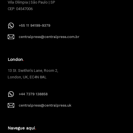
Vila Olímpia | São Paulo | SP
CEP: 04547006
+55 11 94199-9379
centralpress@centralpress.com.br
London
.
13 St. Swithin’s Lane, Room 2,
London, UK, EC4N 8AL
+44 7379 138858
centralpress@centralpress.uk
Navegue aqui
.