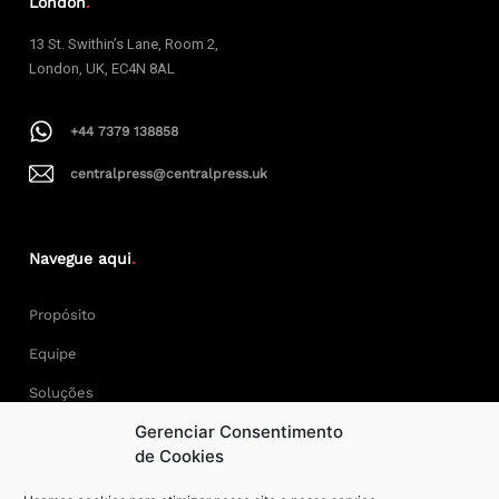
London
.
13 St. Swithin’s Lane, Room 2,
London, UK, EC4N 8AL
+44 7379 138858
centralpress@centralpress.uk
Navegue aqui
.
Propósito
Equipe
Soluções
Gerenciar Consentimento
Cases
de Cookies