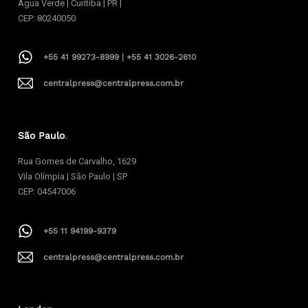
Água Verde | Curitiba | PR |
CEP: 80240050
+55 41 99273-8999 | +55 41 3026-2610
centralpress@centralpress.com.br
São Paulo
.
Rua Gomes de Carvalho, 1629
Vila Olímpia | São Paulo | SP
CEP: 04547006
+55 11 94199-9379
centralpress@centralpress.com.br