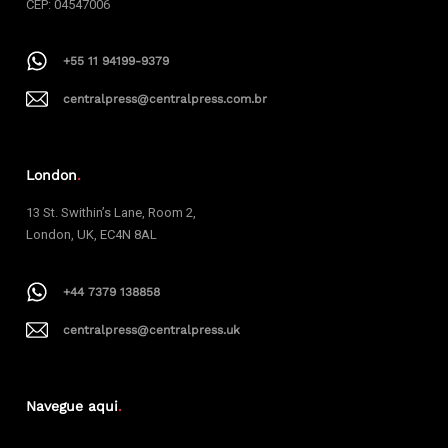
CEP: 04547006
+55 11 94199-9379
centralpress@centralpress.com.br
London
.
13 St. Swithin’s Lane, Room 2,
London, UK, EC4N 8AL
+44 7379 138858
centralpress@centralpress.uk
Navegue aqui
.