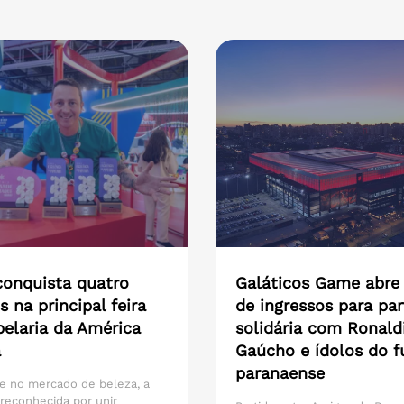
onquista quatro
Galáticos Game abre
s na principal feira
de ingressos para par
pelaria da América
solidária com Ronald
a
Gaúcho e ídolos do f
paranaense
e no mercado de beleza, a
reconhecida por unir