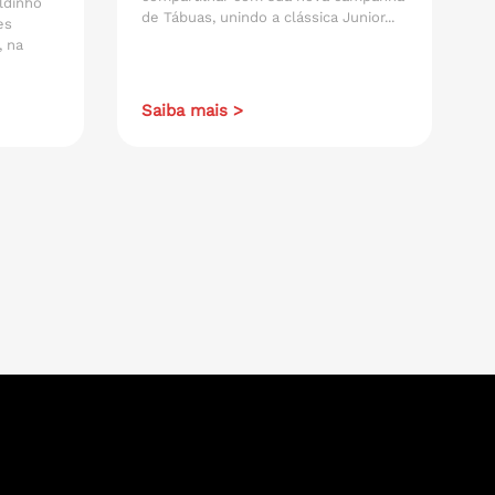
ldinho
de Tábuas, unindo a clássica Junior...
es
, na
Saiba mais >