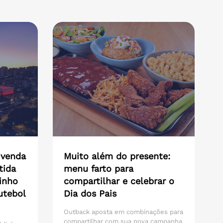
 venda
Muito além do presente:
tida
menu farto para
inho
compartilhar e celebrar o
utebol
Dia dos Pais
Outback aposta em combinações para
compartilhar com sua nova campanha