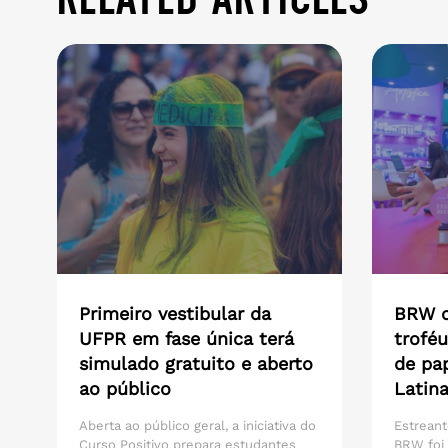
Primeiro vestibular da
BRW c
UFPR em fase única terá
troféu
simulado gratuito e aberto
de pa
ao público
Latin
Aberta ao público geral, a iniciativa do
Estreant
Curso Positivo prepara estudantes
BRW foi 