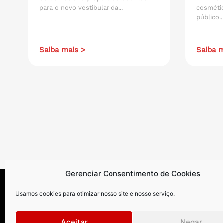
para o novo vestibular da...
cosmétic
público..
Saiba mais >
Saiba m
Gerenciar Consentimento de Cookies
Usamos cookies para otimizar nosso site e nosso serviço.
Aceitar
Negar