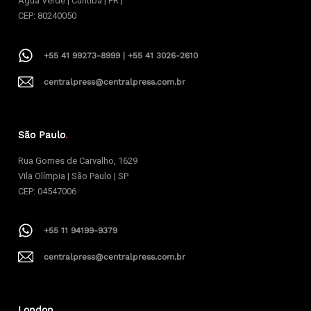
Água Verde | Curitiba | PR |
CEP: 80240050
+55 41 99273-8999 | +55 41 3026-2610
centralpress@centralpress.com.br
São Paulo
.
Rua Gomes de Carvalho, 1629
Vila Olímpia | São Paulo | SP
CEP: 04547006
+55 11 94199-9379
centralpress@centralpress.com.br
London
.