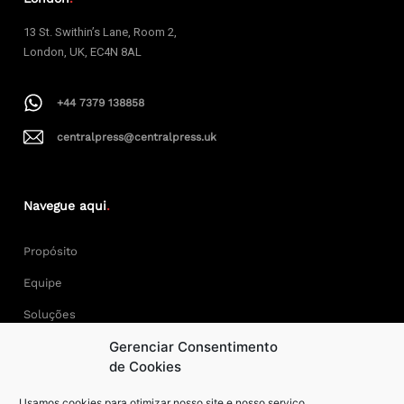
13 St. Swithin’s Lane, Room 2,
London, UK, EC4N 8AL
+44 7379 138858
centralpress@centralpress.uk
Navegue aqui
.
Propósito
Equipe
Soluções
Gerenciar Consentimento
Cases
de Cookies
Usamos cookies para otimizar nosso site e nosso serviço.