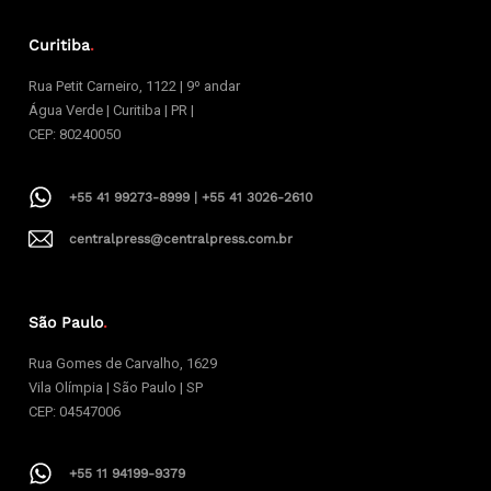
Curitiba
.
Rua Petit Carneiro, 1122 | 9º andar
Água Verde | Curitiba | PR |
CEP: 80240050
+55 41 99273-8999 | +55 41 3026-2610
centralpress@centralpress.com.br
São Paulo
.
Rua Gomes de Carvalho, 1629
Vila Olímpia | São Paulo | SP
CEP: 04547006
+55 11 94199-9379