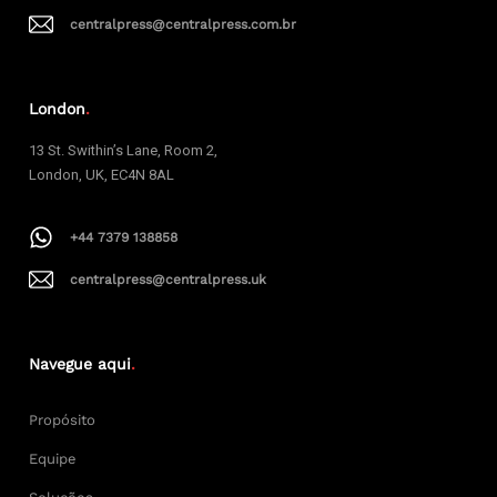
centralpress@centralpress.com.br
London
.
13 St. Swithin’s Lane, Room 2,
London, UK, EC4N 8AL
+44 7379 138858
centralpress@centralpress.uk
Navegue aqui
.
Propósito
Equipe