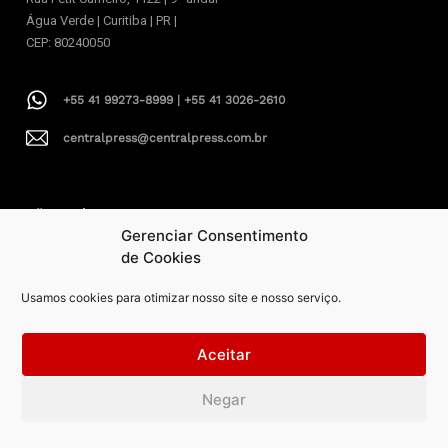
Água Verde | Curitiba | PR |
CEP: 80240050
+55 41 99273-8999 | +55 41 3026-2610
centralpress@centralpress.com.br
São Paulo
.
Gerenciar Consentimento
Rua Gomes de Carvalho, 1629
de Cookies
Vila Olímpia | São Paulo | SP
CEP: 04547006
Usamos cookies para otimizar nosso site e nosso serviço.
Aceitar
+55 11 94199-9379
centralpress@centralpress.com.br
Negar