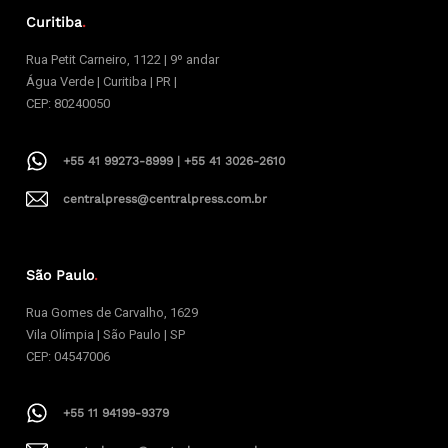
Curitiba
.
Rua Petit Carneiro, 1122 | 9º andar
Água Verde | Curitiba | PR |
CEP: 80240050
+55 41 99273-8999 | +55 41 3026-2610
centralpress@centralpress.com.br
São Paulo
.
Rua Gomes de Carvalho, 1629
Vila Olímpia | São Paulo | SP
CEP: 04547006
+55 11 94199-9379