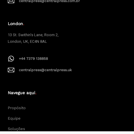
centralpress@centralpress.com.br
London
.
13 St. Swithin’s Lane, Room 2,
London, UK, EC4N 8AL
+44 7379 138858
centralpress@centralpress.uk
Navegue aqui
.
Propósito
Equipe
Soluções