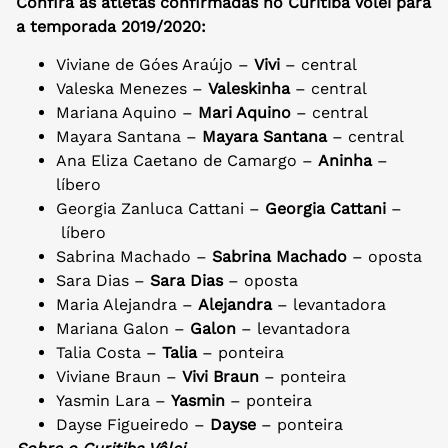
Confira as atletas confirmadas no Curitiba Vôlei para
a temporada 2019/2020:
Viviane de Góes Araújo –
Vivi
– central
Valeska Menezes –
Valeskinha
– central
Mariana Aquino –
Mari Aquino
– central
Mayara Santana –
Mayara Santana
– central
Ana Eliza Caetano de Camargo –
Aninha
–
líbero
Georgia Zanluca Cattani –
Georgia Cattani
–
líbero
Sabrina Machado –
Sabrina Machado
– oposta
Sara Dias –
Sara Dias
– oposta
Maria Alejandra –
Alejandra
– levantadora
Mariana Galon –
Galon
– levantadora
Talia Costa –
Talia
– ponteira
Viviane Braun –
Vivi Braun
– ponteira
Yasmin Lara –
Yasmin
– ponteira
Dayse Figueiredo –
Dayse
– ponteira