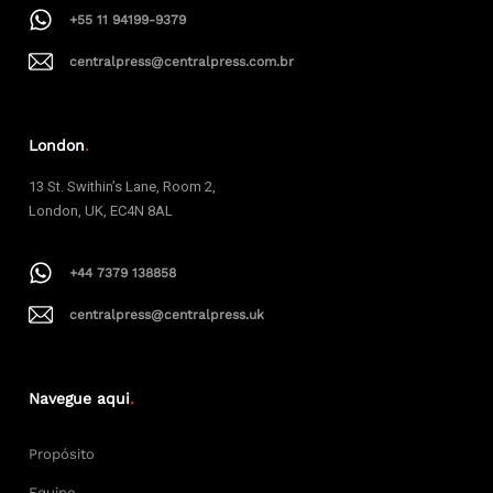
+55 11 94199-9379
centralpress@centralpress.com.br
London
.
13 St. Swithin’s Lane, Room 2,
London, UK, EC4N 8AL
+44 7379 138858
centralpress@centralpress.uk
Navegue aqui
.
Propósito
Equipe