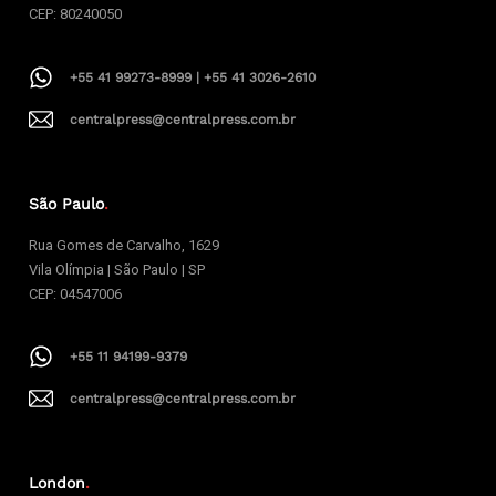
CEP: 80240050
+55 41 99273-8999 | +55 41 3026-2610
centralpress@centralpress.com.br
São Paulo
.
Rua Gomes de Carvalho, 1629
Vila Olímpia | São Paulo | SP
CEP: 04547006
+55 11 94199-9379
centralpress@centralpress.com.br
London
.