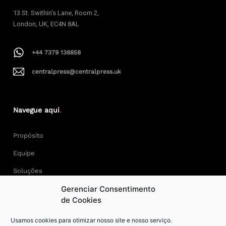
13 St. Swithin’s Lane, Room 2,
London, UK, EC4N 8AL
+44 7379 138858
centralpress@centralpress.uk
Navegue aqui
.
Propósito
Equipe
Soluções
Gerenciar Consentimento
Cases
de Cookies
Usamos cookies para otimizar nosso site e nosso serviço.