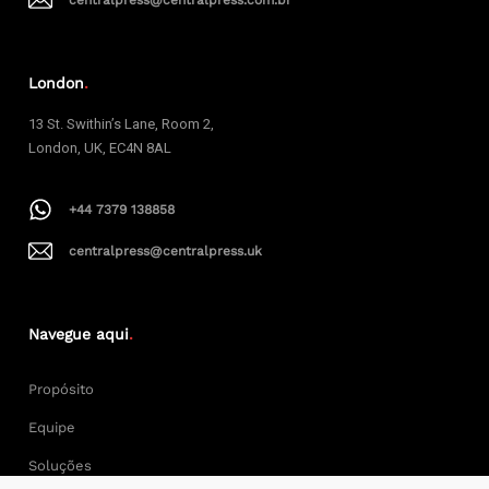
centralpress@centralpress.com.br
London
.
13 St. Swithin’s Lane, Room 2,
London, UK, EC4N 8AL
+44 7379 138858
centralpress@centralpress.uk
Navegue aqui
.
Propósito
Equipe
Soluções