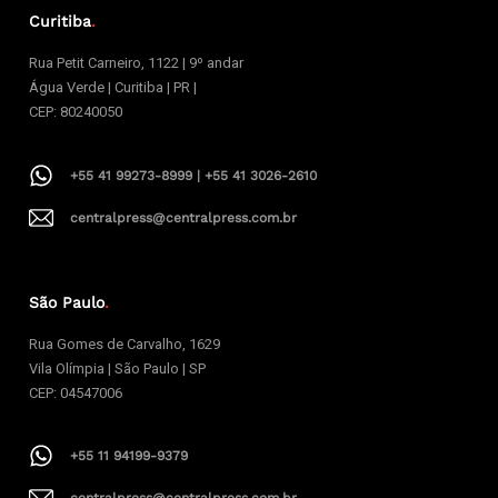
Curitiba
.
Rua Petit Carneiro, 1122 | 9º andar
Água Verde | Curitiba | PR |
CEP: 80240050
+55 41 99273-8999 | +55 41 3026-2610
centralpress@centralpress.com.br
São Paulo
.
Rua Gomes de Carvalho, 1629
Vila Olímpia | São Paulo | SP
CEP: 04547006
+55 11 94199-9379