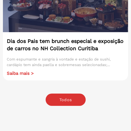
Dia dos Pais tem brunch especial e exposição
de carros no NH Collection Curitiba
Com espumante e sangria à vontade e estação de sushi,
cardápio tem ainda paella e sobremesas selecionadas;...
Saiba mais >
Todos