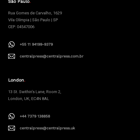
São Paulo
.
Rua Gomes de Carvalho, 1629
Vila Olímpia | São Paulo | SP
CEP: 04547006
+55 11 94199-9379
centralpress@centralpress.com.br
London
.
13 St. Swithin’s Lane, Room 2,
London, UK, EC4N 8AL
+44 7379 138858
centralpress@centralpress.uk