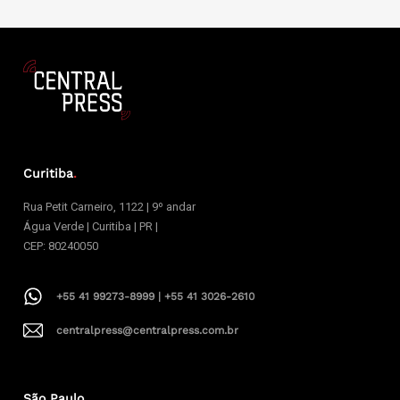
Curitiba
.
Rua Petit Carneiro, 1122 | 9º andar
Água Verde | Curitiba | PR |
CEP: 80240050
+55 41 99273-8999 | +55 41 3026-2610
centralpress@centralpress.com.br
São Paulo
.