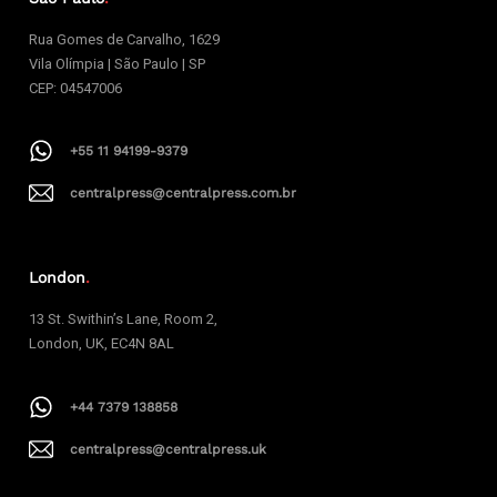
Rua Gomes de Carvalho, 1629
Vila Olímpia | São Paulo | SP
CEP: 04547006
+55 11 94199-9379
centralpress@centralpress.com.br
London
.
13 St. Swithin’s Lane, Room 2,
London, UK, EC4N 8AL
+44 7379 138858
centralpress@centralpress.uk