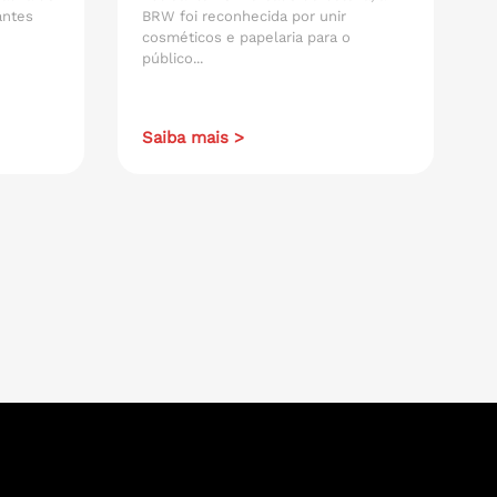
antes
BRW foi reconhecida por unir
cosméticos e papelaria para o
público...
Saiba mais >