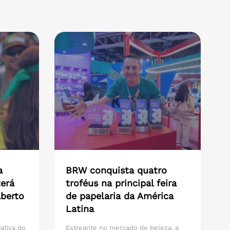
a
BRW conquista quatro
erá
troféus na principal feira
aberto
de papelaria da América
Latina
iativa do
Estreante no mercado de beleza, a