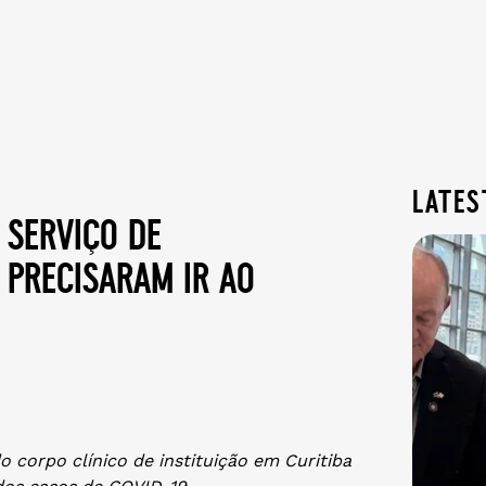
lates
 serviço de
 precisaram ir ao
 corpo clínico de instituição em Curitiba