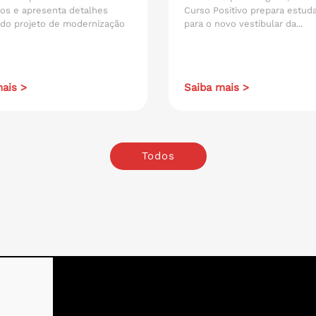
os e apresenta detalhes
Curso Positivo prepara estud
 do projeto de modernização
para o novo vestibular da...
ais >
Saiba mais >
Todos