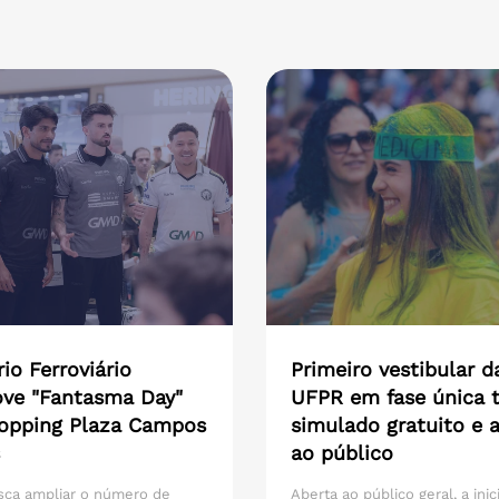
io Ferroviário
Primeiro vestibular d
ve "Fantasma Day"
UFPR em fase única t
opping Plaza Campos
simulado gratuito e 
ao público
sca ampliar o número de
Aberta ao público geral, a inic