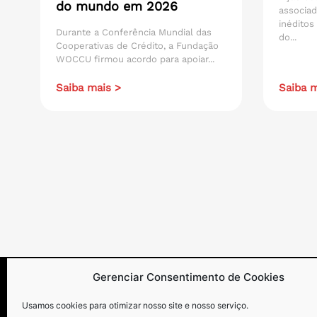
do mundo em 2026
associad
inéditos
Durante a Conferência Mundial das
do...
Cooperativas de Crédito, a Fundação
WOCCU firmou acordo para apoiar...
Saiba mais >
Saiba m
Gerenciar Consentimento de Cookies
Usamos cookies para otimizar nosso site e nosso serviço.