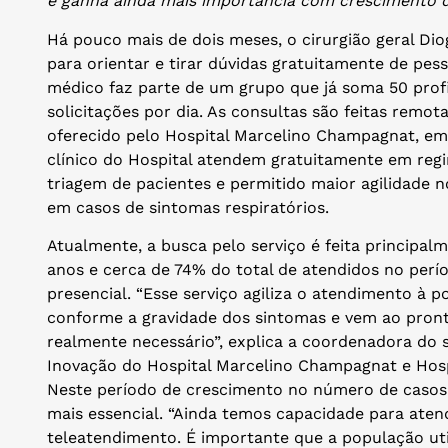
e ganha ainda mais importância com crescimento 
Há pouco mais de dois meses, o cirurgião geral Di
para orientar e tirar dúvidas gratuitamente de pes
médico faz parte de um grupo que já soma 50 profi
solicitações por dia. As consultas são feitas remo
oferecido pelo Hospital Marcelino Champagnat, em
clínico do Hospital atendem gratuitamente em regi
triagem de pacientes e permitido maior agilidade
em casos de sintomas respiratórios.
Atualmente, a busca pelo serviço é feita principal
anos e cerca de 74% do total de atendidos no perí
presencial. “Esse serviço agiliza o atendimento à 
conforme a gravidade dos sintomas e vem ao pro
realmente necessário”, explica a coordenadora do s
Inovação do Hospital Marcelino Champagnat e Hospit
Neste período de crescimento no número de casos 
mais essencial. “Ainda temos capacidade para ate
teleatendimento. É importante que a população utili