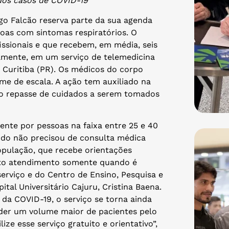
dos casos de COVID-19
ogo Falcão reserva parte da sua agenda
soas com sintomas respiratórios. O
ssionais e que recebem, em média, seis
tamente, em um serviço de telemedicina
 Curitiba (PR). Os médicos do corpo
me de escala. A ação tem auxiliado na
 no repasse de cuidados a serem tomados
mente por pessoas na faixa entre 25 e 40
odo não precisou de consulta médica
população, que recebe orientações
nto atendimento somente quando é
erviço e do Centro de Ensino, Pesquisa e
al Universitário Cajuru, Cristina Baena.
da COVID-19, o serviço se torna ainda
nder um volume maior de pacientes pelo
ze esse serviço gratuito e orientativo”,