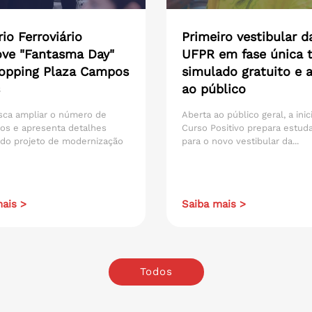
io Ferroviário
Primeiro vestibular d
ve "Fantasma Day"
UFPR em fase única t
opping Plaza Campos
simulado gratuito e 
ao público
sca ampliar o número de
Aberta ao público geral, a inic
os e apresenta detalhes
Curso Positivo prepara estud
 do projeto de modernização
para o novo vestibular da...
ais >
Saiba mais >
Todos