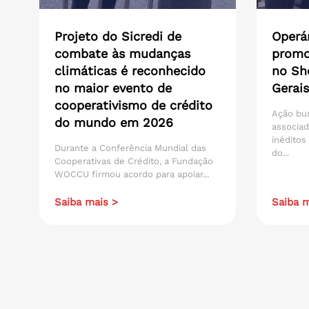
Projeto do Sicredi de
Operár
combate às mudanças
promo
climáticas é reconhecido
no Sh
no maior evento de
Gerais
cooperativismo de crédito
Ação bu
do mundo em 2026
associad
inéditos
Durante a Conferência Mundial das
do...
Cooperativas de Crédito, a Fundação
WOCCU firmou acordo para apoiar...
Saiba mais >
Saiba m