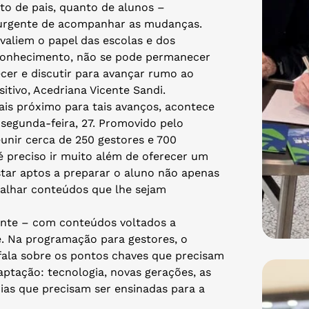
to de pais, quanto de alunos –
 urgente de acompanhar as mudanças.
valiem o papel das escolas e dos
 conhecimento, não se pode permanecer
ecer e discutir para avançar rumo ao
sitivo, Acedriana Vicente Sandi.
ais próximo para tais avanços, acontece
segunda-feira, 27. Promovido pelo
unir cerca de 250 gestores e 700
“é preciso ir muito além de oferecer um
tar aptos a preparar o aluno não apenas
balhar conteúdos que lhe sejam
ente – com conteúdos voltados a
e. Na programação para gestores, o
ala sobre os pontos chaves que precisam
ptação: tecnologia, novas gerações, as
as que precisam ser ensinadas para a