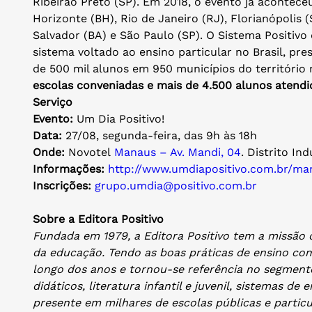
Ribeirão Preto (SP). Em 2018, o evento já aconteceu
Horizonte (BH), Rio de Janeiro (RJ), Florianópolis (
Salvador (BA) e São Paulo (SP). O Sistema Positivo 
sistema voltado ao ensino particular no Brasil, pr
de 500 mil alunos em 950 municípios do território 
escolas conveniadas e mais de 4.500 alunos atendi
Serviço
Evento:
Um Dia Positivo!
Data:
27/08, segunda-feira, das 9h às 18h
Onde:
Novotel
Manaus – Av. Mandi, 04
. Distrito In
Informações:
http://www.umdiapositivo.com.
br/ma
Inscrições:
grupo.umdia@positivo.com.br
Sobre a Editora Positivo
Fundada em 1979, a Editora Positivo tem a missão
da educação. Tendo as boas práticas de ensino com
longo dos anos e tornou-se referência no segmento
didáticos, literatura infantil e juvenil, sistemas de 
presente em milhares de escolas públicas e partic