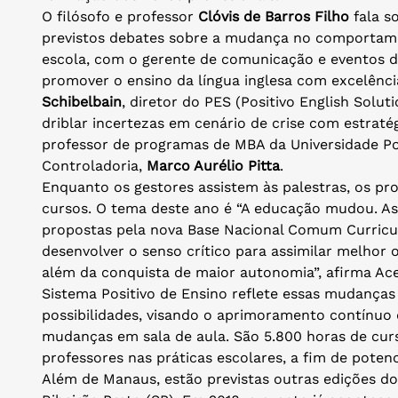
O filósofo e professor
Clóvis de Barros Filho
fala s
previstos debates sobre a mudança no comportame
escola, com o gerente de comunicação e eventos da
promover o ensino da língua inglesa com excelênci
Schibelbain
, diretor do PES (Positivo English Solu
driblar incertezas em cenário de crise com estraté
professor de programas de MBA da Universidade Posi
Controladoria,
Marco Aurélio Pitta
.
Enquanto os gestores assistem às palestras, os pr
cursos. O tema deste ano é “A educação mudou. A
propostas pela nova Base Nacional Comum Curricul
desenvolver o senso crítico para assimilar melhor 
além da conquista de maior autonomia”, afirma Ac
Sistema Positivo de Ensino reflete essas mudanças
possibilidades, visando o aprimoramento contínuo
mudanças em sala de aula. São 5.800 horas de cur
professores nas práticas escolares, a fim de poten
Além de Manaus, estão previstas outras edições do