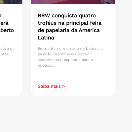
a
BRW conquista quatro
erá
troféus na principal feira
aberto
de papelaria da América
Latina
iativa do
Estreante no mercado de beleza, a
antes
BRW foi reconhecida por unir
cosméticos e papelaria para o
público...
Saiba mais >