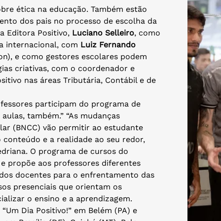
obre ética na educação. Também estão
nto dos pais no processo de escolha da
 Editora Positivo,
Luciano Selleiro
, como
a internacional, com
Luiz Fernando
tion), e como gestores escolares podem
gias criativas, com o coordenador e
tivo nas áreas Tributária, Contábil e de
ofessores participam do programa de
s aulas, também.” “As mudanças
ar (BNCC) vão permitir ao estudante
o conteúdo e a realidade ao seu redor,
edriana. O programa de cursos do
 e propõe aos professores diferentes
 dos docentes para o enfrentamento das
sos presenciais que orientam os
cializar o ensino e a aprendizagem.
 “Um Dia Positivo!” em Belém (PA) e