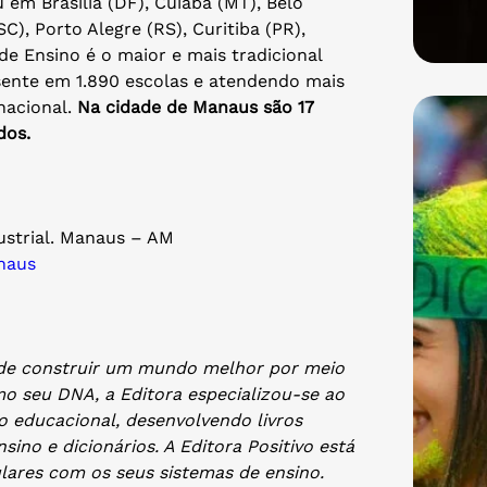
 em Brasília (DF), Cuiabá (MT), Belo
SC), Porto Alegre (RS), Curitiba (PR),
de Ensino é o maior e mais tradicional
esente em 1.890 escolas e atendendo mais
nacional.
Na cidade de Manaus são 17
dos.
dustrial. Manaus – AM
naus
 de construir um mundo melhor por meio
o seu DNA, a Editora especializou-se ao
 educacional, desenvolvendo livros
ensino e dicionários. A Editora Positivo está
ulares com os seus sistemas de ensino.