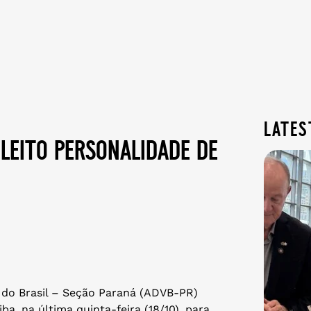
lates
eleito personalidade de
 do Brasil – Seção Paraná (ADVB-PR)
ba, na última quinta-feira (18/10), para