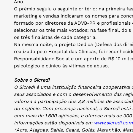
Ano.
O prêmio seguiu o seguinte critério: na primeira fa
marketing e vendas indicaram os nomes para conc
formado por diretores da ADVB-PR e profissionais
selecionar os três mais votados; na fase final, doi
os três finalistas de cada categoria.
Na mesma noite, o projeto Dedica (Defesa dos direi
realizado pelo Hospital das Clínicas, foi reconheci
Responsabilidade Social e um aporte de R$ 10 mil 
psicológico e clínico às vítimas de abuso.
Sobre o Sicredi
O Sicredi é uma instituição financeira cooperati
seus associados e com o desenvolvimento das regi
valoriza a participação dos 3,8 milhões de associ
do negócio. Com presença nacional, o Sicredi está 
com mais de 1.600 agências, e oferece mais de 300 
informações estão disponíveis em
www.sicredi.com
*Acre, Alagoas, Bahia, Ceará, Goiás, Maranhão, Ma