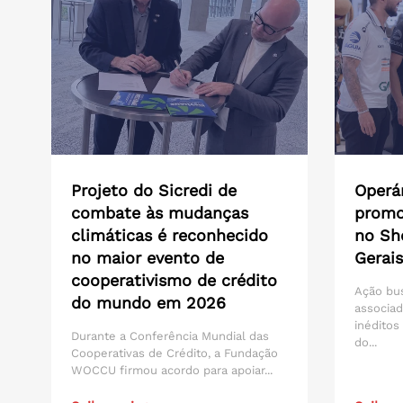
Projeto do Sicredi de
Operár
combate às mudanças
promo
climáticas é reconhecido
no Sh
no maior evento de
Gerais
cooperativismo de crédito
Ação bu
do mundo em 2026
associad
inéditos
Durante a Conferência Mundial das
do...
Cooperativas de Crédito, a Fundação
WOCCU firmou acordo para apoiar...