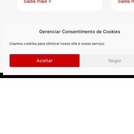
Saiba mais >
Saiba m
Gerenciar Consentimento de Cookies
Usamos cookies para otimizar nosso site e nosso serviço.
Aceitar
Negar
Curitiba
.
São Paul
Rua Petit Carneiro, 1122 | 9º andar
Rua Gomes d