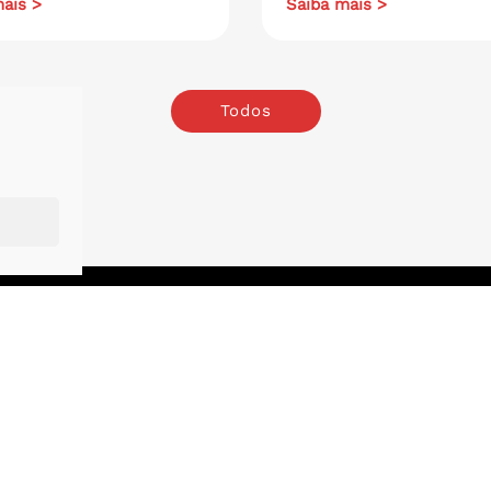
ais >
Saiba mais >
Todos
o
.
London
.
e Carvalho, 1629
13 St. Swithin’s Lane, Room 2,