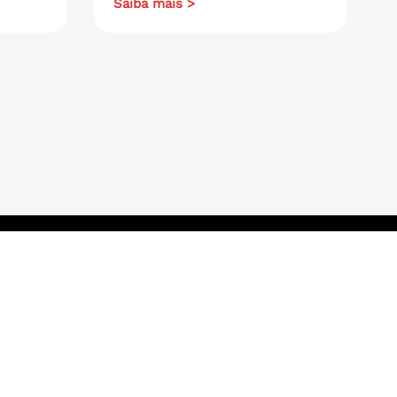
Saiba mais >
Navegue aqui
.