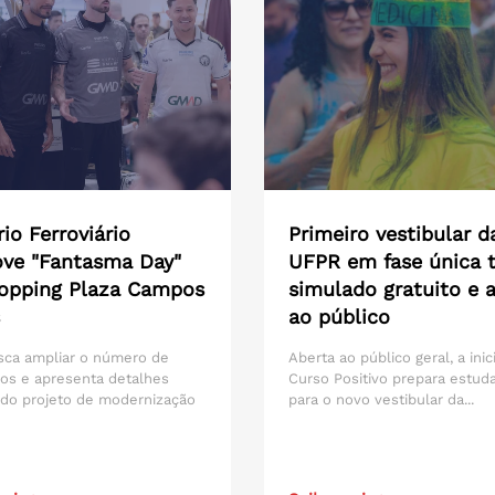
io Ferroviário
Primeiro vestibular d
ve "Fantasma Day"
UFPR em fase única t
opping Plaza Campos
simulado gratuito e 
ao público
sca ampliar o número de
Aberta ao público geral, a inic
os e apresenta detalhes
Curso Positivo prepara estud
 do projeto de modernização
para o novo vestibular da...