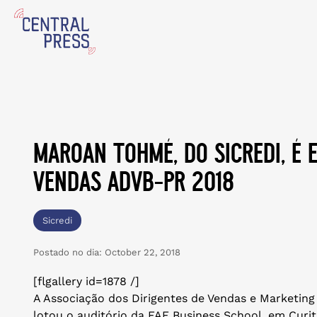
maroan tohmé, do sicredi, é 
vendas advb-pr 2018
Sicredi
Postado no dia:
October 22, 2018
[flgallery id=1878 /]
A Associação dos Dirigentes de Vendas e Marketing
lotou o auditório da FAE Business School, em Curiti