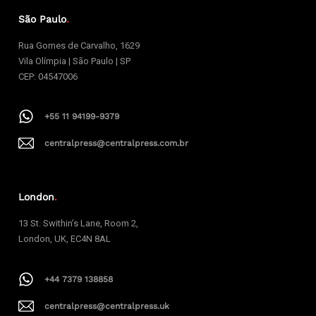
São Paulo
.
Rua Gomes de Carvalho, 1629
Vila Olímpia | São Paulo | SP
CEP: 04547006
+55 11 94199-9379
centralpress@centralpress.com.br
London
.
13 St. Swithin’s Lane, Room 2,
London, UK, EC4N 8AL
+44 7379 138858
centralpress@centralpress.uk