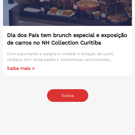
Dia dos Pais tem brunch especial e exposição
de carros no NH Collection Curitiba
Com espumante e sangria à vontade e estação de sushi,
cardápio tem ainda paella e sobremesas selecionadas;...
Saiba mais >
Todos