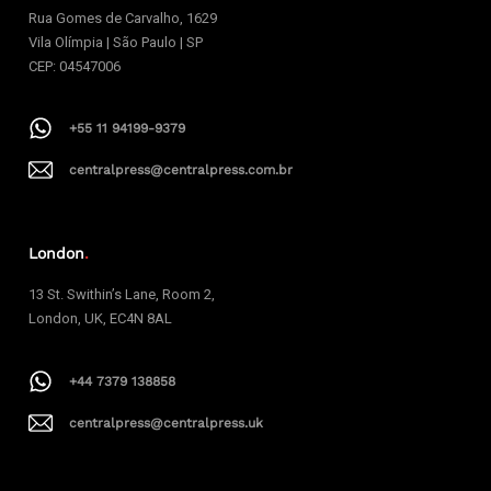
Rua Gomes de Carvalho, 1629
Vila Olímpia | São Paulo | SP
CEP: 04547006
+55 11 94199-9379
centralpress@centralpress.com.br
London
.
13 St. Swithin’s Lane, Room 2,
London, UK, EC4N 8AL
+44 7379 138858
centralpress@centralpress.uk