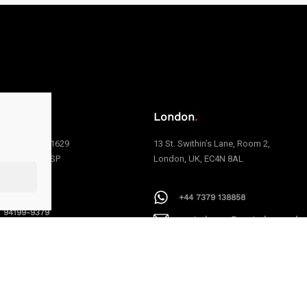
o
.
London
.
e Carvalho, 1629
13 St. Swithin’s Lane, Room 2,
 | São Paulo | SP
London, UK, EC4N 8AL
006
+44 7379 138858
1 94199-9379
centralpress@centralpress.uk
alpress@centralpress.com.br
AAPEXDigital