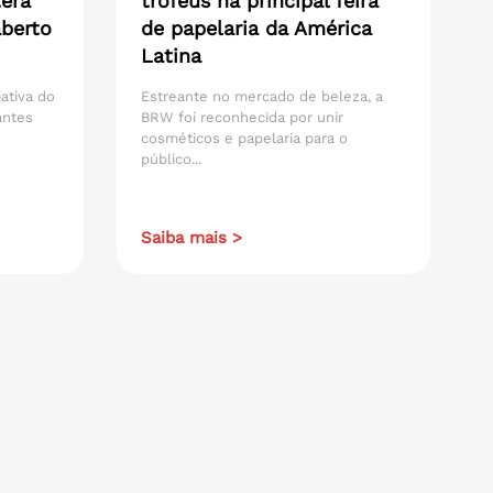
erá
troféus na principal feira
aberto
de papelaria da América
Latina
iativa do
Estreante no mercado de beleza, a
antes
BRW foi reconhecida por unir
cosméticos e papelaria para o
público...
Saiba mais >