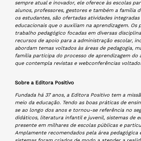
sempre atual e inovador, ele oferece às escolas pa
alunos, professores, gestores e também a família 
os estudantes, são ofertadas atividades integradas 
educacionais que o auxiliam na aprendizagem. Os 
trabalho pedagógico focadas em diversas disciplin
recursos de apoio para a administração escolar, i
abordam temas voltados às áreas de pedagogia, mark
família participa do processo de aprendizagem do
que contempla revistas e webconferências voltado
Sobre a Editora Positivo
Fundada há 37 anos, a Editora Positivo tem a mis
meio da educação. Tendo as boas práticas de ensin
se ao longo dos anos e tornou-se referência no se
didáticos, literatura infantil e juvenil, sistemas de 
presente em milhares de escolas públicas e partic
Amplamente recomendados pela área pedagógica e 
sistemas foram criados de modo a atender a realid