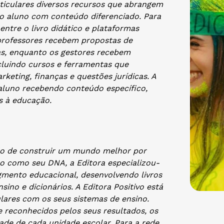
rticulares diversos recursos que abrangem
do aluno com conteúdo diferenciado. Para
entre o livro didático e plataformas
professores recebem propostas de
as, enquanto os gestores recebem
ncluindo cursos e ferramentas que
eting, finanças e questões jurídicas. A
 aluno recebendo conteúdo específico,
s à educação.
são de construir um mundo melhor por
o como seu DNA, a Editora especializou-
gmento educacional, desenvolvendo livros
ensino e dicionários. A Editora Positivo está
ulares com os seus sistemas de ensino.
reconhecidos pelos seus resultados, os
ade de cada unidade escolar. Para a rede