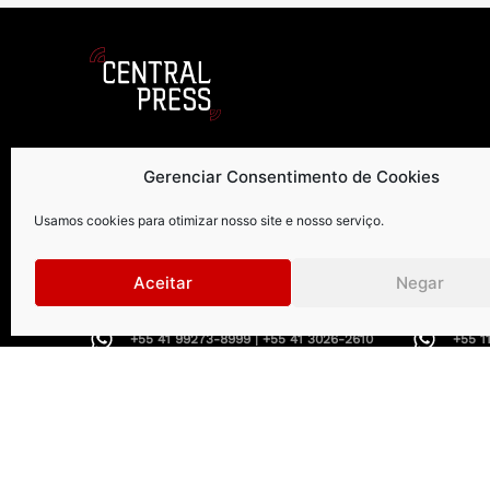
Gerenciar Consentimento de Cookies
Curitiba
.
São Paul
Usamos cookies para otimizar nosso site e nosso serviço.
Rua Petit Carneiro, 1122 | 9º andar
Rua Gomes d
Água Verde | Curitiba | PR |
Vila Olímpia
CEP: 80240050
CEP: 04547
Aceitar
Negar
+55 41 99273-8999 | +55 41 3026-2610
+55 1
centralpress@centralpress.com.br
centr
Central Press – todos os direitos reservados. Developer: 