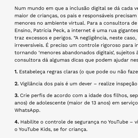
Num mundo em que a inclusão digital se dá cada 
maior de crianças, os pais e responsáveis precisa
menores no ambiente virtual. Para a consultora de 
Ensino, Patrícia Peck, a internet é uma rua gigant
traz excessos e perigos. “A negligência, neste cas
irreversíveis. É preciso um controle rigoroso para
tornando ‘menores abandonados digitais’, sujeitos à 
consultora dá algumas dicas que podem ajudar ness
1.
Estabeleça regras claras (o que pode ou não faze
2.
Vigilância dos pais é um dever – realize inspeçã
3.
Crie perfis de acordo com a idade dos filhos, se
anos) de adolescente (maior de 13 anos) em serviç
WhatsApp.
4.
Habilite o controle de segurança no YouTube – vi
o YouTube Kids, se for criança.