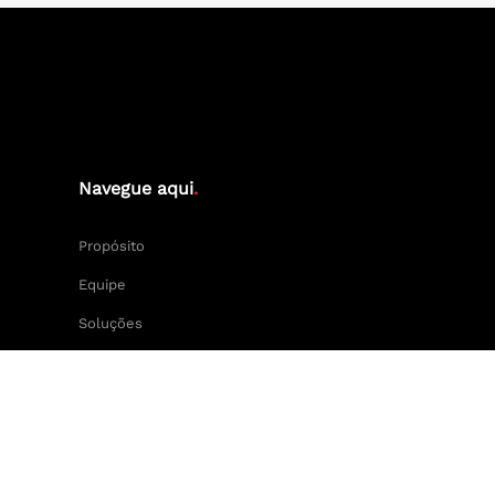
Navegue aqui
.
Propósito
Equipe
Soluções
Cases
Keep Calm and Central Press.