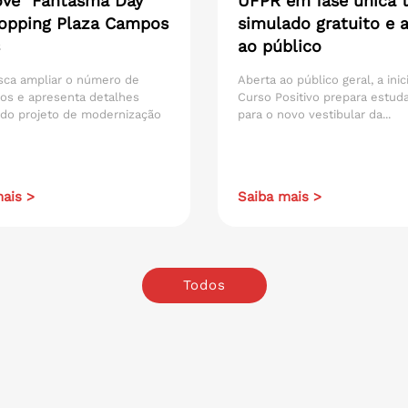
ve "Fantasma Day"
UFPR em fase única t
opping Plaza Campos
simulado gratuito e 
ao público
sca ampliar o número de
Aberta ao público geral, a inic
os e apresenta detalhes
Curso Positivo prepara estud
 do projeto de modernização
para o novo vestibular da...
ais >
Saiba mais >
Todos