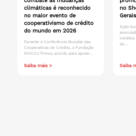
combate às mudanças
promo
climáticas é reconhecido
no Sh
no maior evento de
Gerais
cooperativismo de crédito
Ação bu
do mundo em 2026
associad
inéditos
Durante a Conferência Mundial das
do...
Cooperativas de Crédito, a Fundação
WOCCU firmou acordo para apoiar...
Saiba mais >
Saiba m