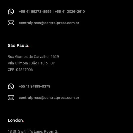
+55 41 99273-8999 | +55 41 3026-2610
centralpress@centralpress.com.br
São Paulo
.
Rua Gomes de Carvalho, 1629
Vila Olímpia | São Paulo | SP
CEP: 04547006
+55 11 94199-9379
centralpress@centralpress.com.br
London
.
13 St. Swithin’s Lane, Room 2,