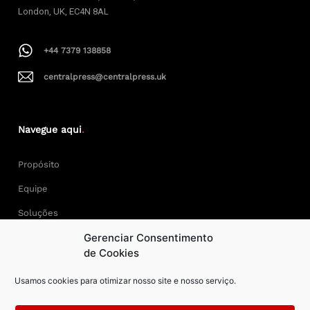
London, UK, EC4N 8AL
+44 7379 138858
centralpress@centralpress.uk
Navegue aqui
.
Propósito
Equipe
Soluções
Gerenciar Consentimento
Cases
de Cookies
Usamos cookies para otimizar nosso site e nosso serviço.
Keep Calm and Central Press.