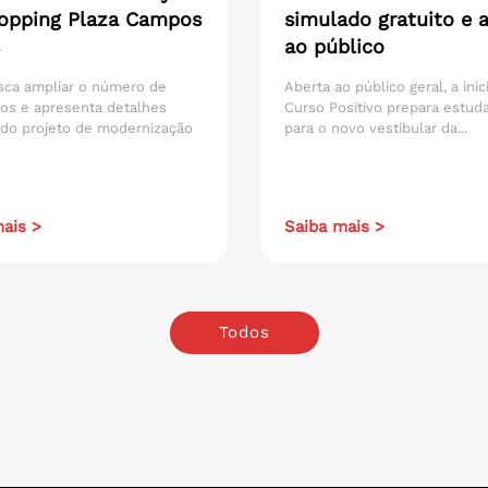
opping Plaza Campos
simulado gratuito e 
ao público
sca ampliar o número de
Aberta ao público geral, a inic
os e apresenta detalhes
Curso Positivo prepara estud
 do projeto de modernização
para o novo vestibular da...
ais >
Saiba mais >
Todos