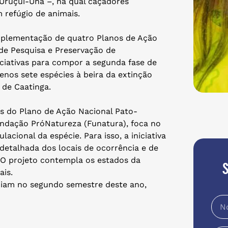
Uruçúi-Una –, na qual caçadores
 refúgio de animais.
implementação de quatro Planos de Ação
de Pesquisa e Preservação de
iciativas para compor a segunda fase de
nos sete espécies à beira da extinção
de Caatinga.
as do Plano de Ação Nacional Pato-
undação PróNatureza (Funatura), foca no
cional da espécie. Para isso, a iniciativa
detalhada dos locais de ocorrência e de
. O projeto contempla os estados da
ais.
iciam no segundo semestre deste ano,