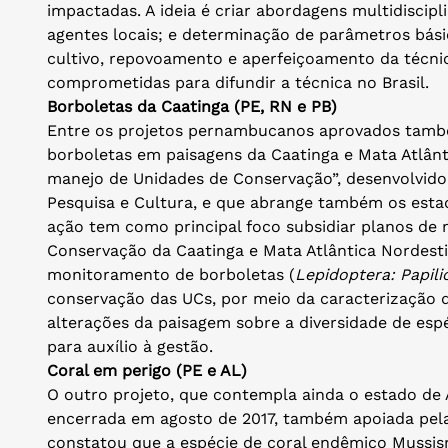
impactadas. A ideia é criar abordagens multidiscip
agentes locais; e determinação de parâmetros bás
cultivo, repovoamento e aperfeiçoamento da técnic
comprometidas para difundir a técnica no Brasil.
Borboletas da Caatinga (PE, RN e PB)
Entre os projetos pernambucanos aprovados tamb
borboletas em paisagens da Caatinga e Mata Atlânt
manejo de Unidades de Conservação”, desenvolvid
Pesquisa e Cultura, e que abrange também os esta
ação tem como principal foco subsidiar planos de
Conservação da Caatinga e Mata Atlântica Nordesti
monitoramento de borboletas (
Lepidoptera: Papili
conservação das UCs, por meio da caracterização d
alterações da paisagem sobre a diversidade de espé
para auxílio à gestão.
Coral em perigo (PE e AL)
O outro projeto, que contempla ainda o estado de A
encerrada em agosto de 2017, também apoiada pel
constatou que a espécie de coral endêmico Mussismi