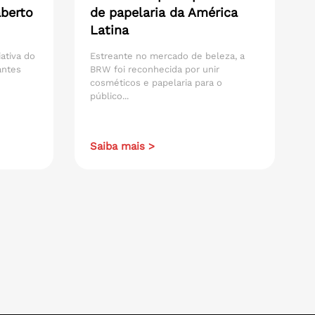
aberto
de papelaria da América
Latina
iativa do
Estreante no mercado de beleza, a
antes
BRW foi reconhecida por unir
cosméticos e papelaria para o
público...
Saiba mais >