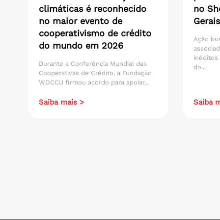
climáticas é reconhecido
no Sh
no maior evento de
Gerais
cooperativismo de crédito
Ação bu
do mundo em 2026
associad
inéditos
Durante a Conferência Mundial das
do...
Cooperativas de Crédito, a Fundação
WOCCU firmou acordo para apoiar...
Saiba mais >
Saiba m