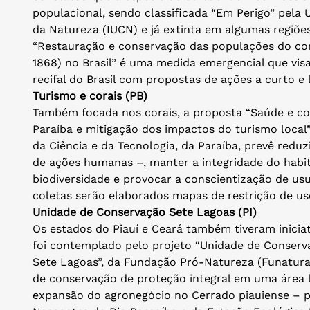
populacional, sendo classificada “Em Perigo” pela 
da Natureza (IUCN) e já extinta em algumas regiões
“Restauração e conservação das populações do coral
1868) no Brasil” é uma medida emergencial que visa
recifal do Brasil com propostas de ações a curto e
Turismo e corais (PB)
Também focada nos corais, a proposta “Saúde e con
Paraíba e mitigação dos impactos do turismo local
da Ciência e da Tecnologia, da Paraíba, prevê redu
de ações humanas –, manter a integridade do habita
biodiversidade e provocar a conscientização de usu
coletas serão elaborados mapas de restrição de uso
Unidade de Conservação Sete Lagoas (PI)
Os estados do Piauí e Ceará também tiveram iniciat
foi contemplado pelo projeto “Unidade de Conserva
Sete Lagoas”, da Fundação Pró-Natureza (Funatura
de conservação de proteção integral em uma área l
expansão do agronegócio no Cerrado piauiense – 