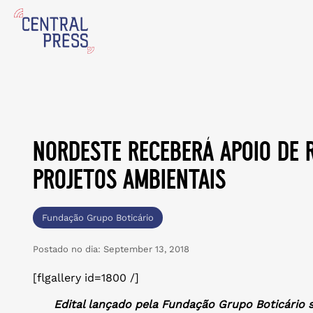
nordeste receberá apoio de r
projetos ambientais
Fundação Grupo Boticário
Postado no dia:
September 13, 2018
[flgallery id=1800 /]
Edital lançado pela Fundação Grupo Boticário s