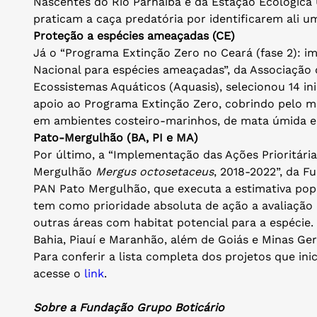
Nascentes do Rio Parnaíba e da Estação Ecológica 
praticam a caça predatória por identificarem ali um
Proteção a espécies ameaçadas (CE)
Já o “Programa Extinção Zero no Ceará (fase 2): 
Nacional para espécies ameaçadas”, da Associação 
Ecossistemas Aquáticos (Aquasis), selecionou 14 in
apoio ao Programa Extinção Zero, cobrindo pelo me
em ambientes costeiro-marinhos, de mata úmida e 
Pato-Mergulhão (BA, PI e MA)
Por último, a “Implementação das Ações Prioritári
Mergulhão
Mergus octosetaceus
, 2018-2022”, da F
PAN Pato Mergulhão, que executa a estimativa popula
tem como prioridade absoluta de ação a avaliação 
outras áreas com habitat potencial para a espécie
Bahia, Piauí e Maranhão, além de Goiás e Minas Ger
Para conferir a lista completa dos projetos que in
acesse o
link
.
Sobre a Fundação Grupo Boticário