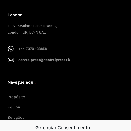
London
.
13 St. Swithin’s Lane, Room 2,
London, UK, EC4N 8AL
+44 7379 138858
centralpress@centralpress.uk
Navegue aqui
.
Propósito
Equipe
Soluções
Gerenciar Consentimento
Cases