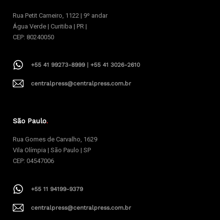
Rua Petit Carneiro, 1122 | 9º andar
Água Verde | Curitiba | PR |
CEP: 80240050
+55 41 99273-8999 | +55 41 3026-2610
centralpress@centralpress.com.br
São Paulo
.
Rua Gomes de Carvalho, 1629
Vila Olímpia | São Paulo | SP
CEP: 04547006
+55 11 94199-9379
centralpress@centralpress.com.br