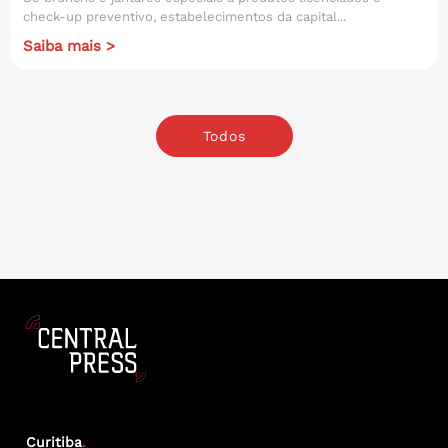
check-up preventivo, estabelecimentos da capital...
Saiba mais >
Todos
Curitiba
.