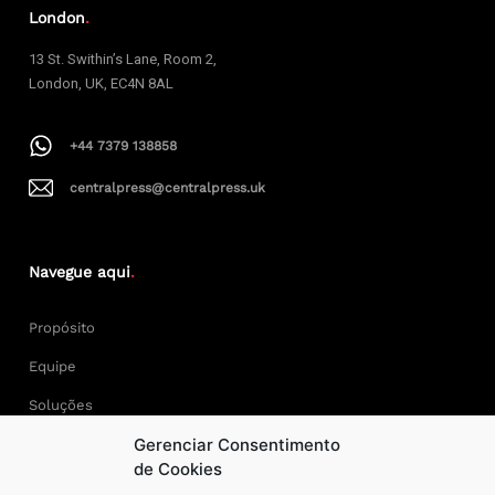
London
.
13 St. Swithin’s Lane, Room 2,
London, UK, EC4N 8AL
+44 7379 138858
centralpress@centralpress.uk
Navegue aqui
.
Propósito
Equipe
Soluções
Gerenciar Consentimento
Cases
de Cookies