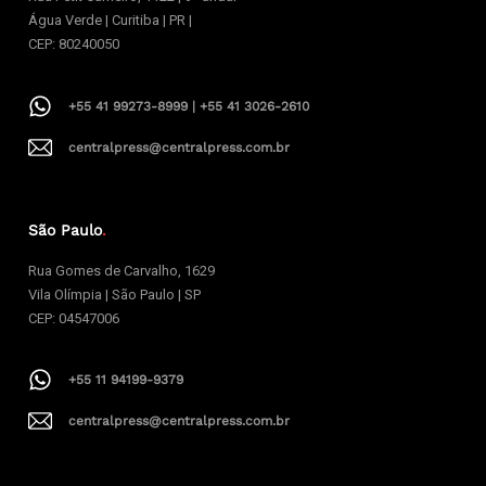
Água Verde | Curitiba | PR |
CEP: 80240050
+55 41 99273-8999 | +55 41 3026-2610
centralpress@centralpress.com.br
São Paulo
.
Rua Gomes de Carvalho, 1629
Vila Olímpia | São Paulo | SP
CEP: 04547006
+55 11 94199-9379
centralpress@centralpress.com.br