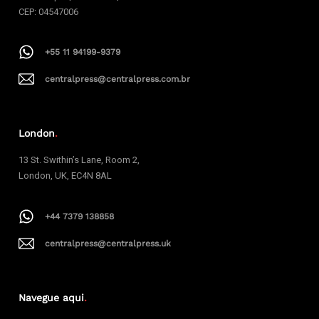
CEP: 04547006
+55 11 94199-9379
centralpress@centralpress.com.br
London
.
13 St. Swithin’s Lane, Room 2,
London, UK, EC4N 8AL
+44 7379 138858
centralpress@centralpress.uk
Navegue aqui
.