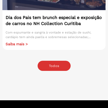
Dia dos Pais tem brunch especial e exposição
de carros no NH Collection Curitiba
Com espumante e sangria à vontade e estação de sushi,
cardápio tem ainda paella e sobremesas selecionadas;...
Saiba mais >
Todos