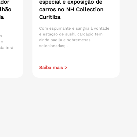
ador
especial e exposição de
lhão
carros no NH Collection
da
Curitiba
Com espumante e sangria à vontade
e estação de sushi, cardápio tem
os
ainda paella e sobremesas
de
selecionadas;...
da terá
Saiba mais >