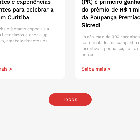
tes e experiências
(PR) é primeiro ganh
ntes para celebrar a
do prêmio de R$ 1 mi
em Curitiba
da Poupança Premia
Sicredi
hs e jantares especiais a
 licenciados e check-up
Já são mais de 300 associad
vo, estabelecimentos da
contemplados na campanha 
incentivo à poupança, que ain
outros...
ais >
Saiba mais >
Todos