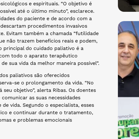
sicológicos e espirituais. “O objetivo é
ssível até o último minuto”, esclarece.
sidades do paciente e de acordo com a
es descartam procedimentos invasivos
te. Evitam também a chamada “futilidade
ue não trazem benefícios reais e podem,
 principal do cuidado paliativo é a
com todo o aparato terapêutico
de sua vida da melhor maneira possível”.
os paliativos são oferecidos
serva-se o prolongamento da vida. “No
 seu objetivo”, alerta Ribas. Os doentes
e comunicar as suas necessidades
e vida. Segundo o especialista, esses
co e continuar durante o tratamento,
ntomas e problemas emocionais