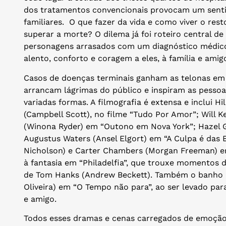
dos tratamentos convencionais provocam um sent
familiares. O que fazer da vida e como viver o re
superar a morte? O dilema já foi roteiro central d
personagens arrasados com um diagnóstico médico 
alento, conforto e coragem a eles, à família e ami
Casos de doenças terminais ganham as telonas em
arrancam lágrimas do público e inspiram as pessoa
variadas formas. A filmografia é extensa e inclui Hil
(Campbell Scott), no filme “Tudo Por Amor”; Will K
(Winona Ryder) em “Outono em Nova York”; Hazel G
Augustus Waters (Ansel Elgort) em “A Culpa é das
Nicholson) e Carter Chambers (Morgan Freeman) em 
à fantasia em “Philadelfia”, que trouxe momentos 
de Tom Hanks (Andrew Beckett). Também o banho d
Oliveira) em “O Tempo não para”, ao ser levado pa
e amigo.
Todos esses dramas e cenas carregados de emoção 