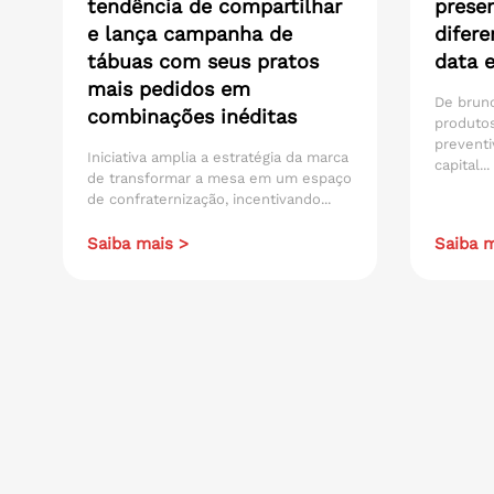
tendência de compartilhar
presen
e lança campanha de
difere
tábuas com seus pratos
data 
mais pedidos em
De brunc
combinações inéditas
produtos
preventi
Iniciativa amplia a estratégia da marca
capital...
de transformar a mesa em um espaço
de confraternização, incentivando...
Saiba mais >
Saiba m