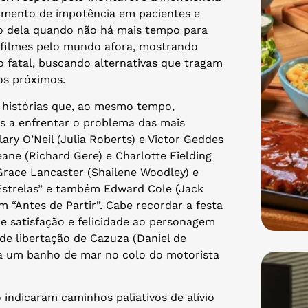
imento de impotência em pacientes e
sto dela quando não há mais tempo para
e filmes pelo mundo afora, mostrando
fatal, buscando alternativas que tragam
gos próximos.
 histórias que, ao mesmo tempo,
s a enfrentar o problema das mais
lary O’Neil (Julia Roberts) e Victor Geddes
eane (Richard Gere) e Charlotte Fielding
race Lancaster (Shailene Woodley) e
 Estrelas” e também Edward Cole (Jack
“Antes de Partir”. Cabe recordar a festa
de satisfação e felicidade ao personagem
e libertação de Cazuza (Daniel de
ra um banho de mar no colo do motorista
indicaram caminhos paliativos de alívio