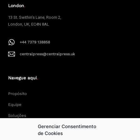
London
.
13 St. Swithin’s Lane, Room 2,
London, UK, EC4N 8AL
+44 7379 138858
centralpress@centralpress.uk
Navegue aqui
.
Propósito
Equipe
Soluções
Gerenciar Consentimento
Cases
de Cookies