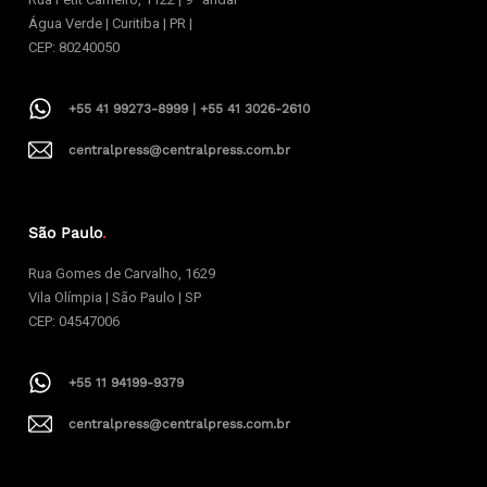
Água Verde | Curitiba | PR |
CEP: 80240050
+55 41 99273-8999 | +55 41 3026-2610
centralpress@centralpress.com.br
São Paulo
.
Rua Gomes de Carvalho, 1629
Vila Olímpia | São Paulo | SP
CEP: 04547006
+55 11 94199-9379
centralpress@centralpress.com.br