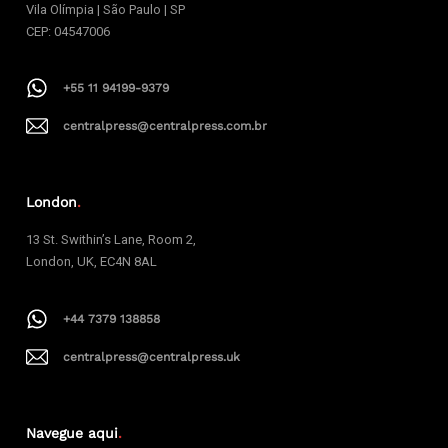
Vila Olímpia | São Paulo | SP
CEP: 04547006
+55 11 94199-9379
centralpress@centralpress.com.br
London
.
13 St. Swithin’s Lane, Room 2,
London, UK, EC4N 8AL
+44 7379 138858
centralpress@centralpress.uk
Navegue aqui
.