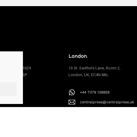
o
.
London
.
e Carvalho, 1629
13 St. Swithin’s Lane, Room 2,
 | São Paulo | SP
London, UK, EC4N 8AL
006
+44 7379 138858
1 94199-9379
centralpress@centralpress.uk
alpress@centralpress.com.br
AAPEXDigital