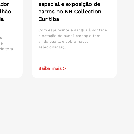
ador
especial e exposição de
lhão
carros no NH Collection
da
Curitiba
Com espumante e sangria à vontade
e estação de sushi, cardápio tem
os
ainda paella e sobremesas
de
selecionadas;...
da terá
Saiba mais >