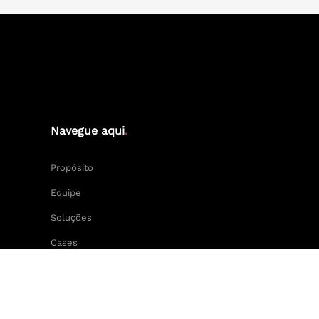
Navegue aqui
.
Propósito
Equipe
Soluções
Cases
Keep Calm and Central Press.