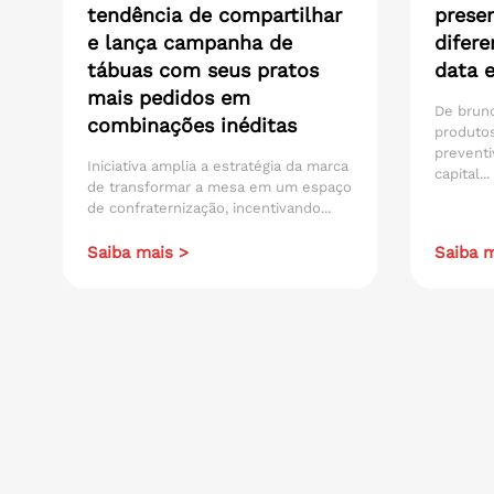
tendência de compartilhar
presen
e lança campanha de
difere
tábuas com seus pratos
data 
mais pedidos em
De brunc
combinações inéditas
produtos
preventi
Iniciativa amplia a estratégia da marca
capital...
de transformar a mesa em um espaço
de confraternização, incentivando...
Saiba mais >
Saiba m