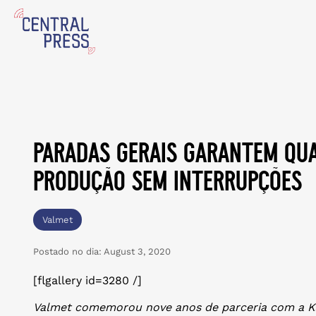
paradas gerais garantem qual
produção sem interrupções
Valmet
Postado no dia:
August 3, 2020
[flgallery id=3280 /]
Valmet comemorou nove anos de parceria com a Kl