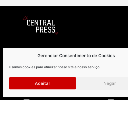
Curitiba
.
São Paul
Gerenciar Consentimento de Cookies
Rua Petit Carneiro, 1122 | 9º andar
Rua Gomes d
Usamos cookies para otimizar nosso site e nosso serviço.
Água Verde | Curitiba | PR |
Vila Olímpia
CEP: 80240050
CEP: 04547
Aceitar
Negar
+55 41 99273-8999 | +55 41 3026-2610
+55 1
centralpress@centralpress.com.br
centr
Central Press – todos os direitos reservados. Developer: 