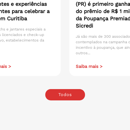
tes e experiências
(PR) é primeiro ganh
ntes para celebrar a
do prêmio de R$ 1 mi
em Curitiba
da Poupança Premia
Sicredi
hs e jantares especiais a
 licenciados e check-up
Já são mais de 300 associad
vo, estabelecimentos da
contemplados na campanha 
incentivo à poupança, que ain
outros...
ais >
Saiba mais >
Todos