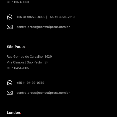
CEP: 80240050
+55 41 99273-8999 | +55 41 3026-2610
centralpress@centralpress.com.br
São Paulo
.
Rua Gomes de Carvalho, 1629
Vila Olímpia | São Paulo | SP
CEP: 04547006
+55 11 94199-9379
centralpress@centralpress.com.br
London
.