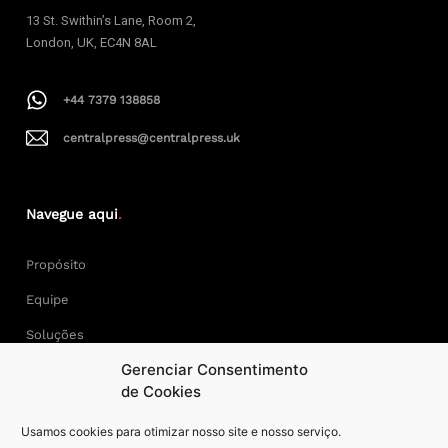
13 St. Swithin’s Lane, Room 2,
London, UK, EC4N 8AL
+44 7379 138858
centralpress@centralpress.uk
Navegue aqui
.
Propósito
Equipe
Soluções
Gerenciar Consentimento
Cases
de Cookies
Usamos cookies para otimizar nosso site e nosso serviço.