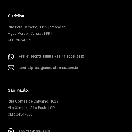
Curitiba
.
Rua Petit Carneiro, 1122 | 9º andar
Água Verde | Curitiba | PR |
CEP: 80240050
+55 41 99273-8999 | +55 41 3026-2610
centralpress@centralpress.com.br
São Paulo
.
Rua Gomes de Carvalho, 1629
Vila Olímpia | São Paulo | SP
CEP: 04547006
+55 11 94199-9379