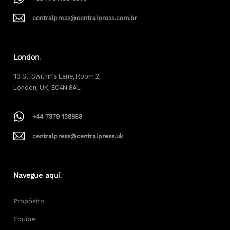
centralpress@centralpress.com.br
London
.
13 St. Swithin’s Lane, Room 2,
London, UK, EC4N 8AL
+44 7379 138858
centralpress@centralpress.uk
Navegue aqui
.
Propósito
Equipe