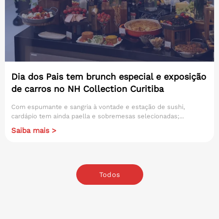
Dia dos Pais tem brunch especial e exposição
de carros no NH Collection Curitiba
Com espumante e sangria à vontade e estação de sushi,
cardápio tem ainda paella e sobremesas selecionadas;...
Saiba mais >
Todos