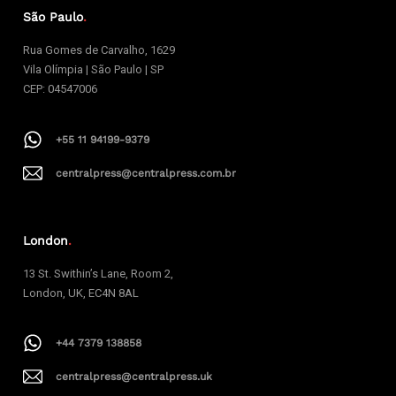
São Paulo
.
Rua Gomes de Carvalho, 1629
Vila Olímpia | São Paulo | SP
CEP: 04547006
+55 11 94199-9379
centralpress@centralpress.com.br
London
.
13 St. Swithin’s Lane, Room 2,
London, UK, EC4N 8AL
+44 7379 138858
centralpress@centralpress.uk