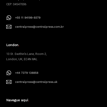
CEP: 04547006
+55 11 94199-9379
centralpress@centralpress.com.br
London
.
13 St. Swithin’s Lane, Room 2,
London, UK, EC4N 8AL
+44 7379 138858
centralpress@centralpress.uk
Navegue aqui
.