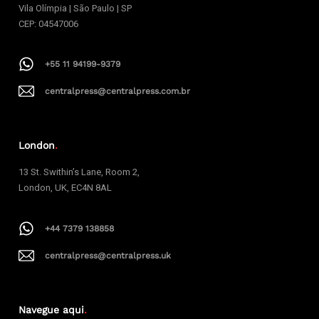
Vila Olímpia | São Paulo | SP
CEP: 04547006
+55 11 94199-9379
centralpress@centralpress.com.br
London
.
13 St. Swithin’s Lane, Room 2,
London, UK, EC4N 8AL
+44 7379 138858
centralpress@centralpress.uk
Navegue aqui
.