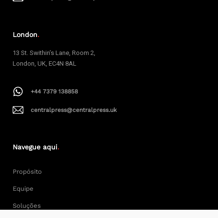
London
.
13 St. Swithin’s Lane, Room 2,
London, UK, EC4N 8AL
+44 7379 138858
centralpress@centralpress.uk
Navegue aqui
.
Propósito
Equipe
Soluções