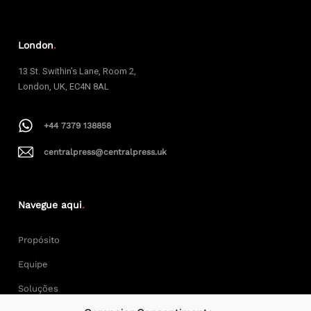
London
.
13 St. Swithin’s Lane, Room 2,
London, UK, EC4N 8AL
+44 7379 138858
centralpress@centralpress.uk
Navegue aqui
.
Propósito
Equipe
Soluções