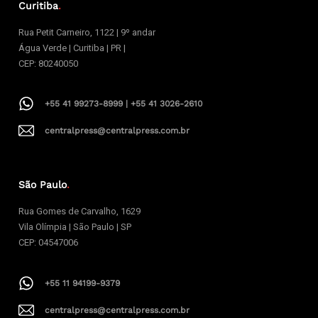
Curitiba
.
Rua Petit Carneiro, 1122 | 9º andar
Água Verde | Curitiba | PR |
CEP: 80240050
+55 41 99273-8999 | +55 41 3026-2610
centralpress@centralpress.com.br
São Paulo
.
Rua Gomes de Carvalho, 1629
Vila Olímpia | São Paulo | SP
CEP: 04547006
+55 11 94199-9379
centralpress@centralpress.com.br