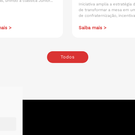
s, unindo a clássica Junior...
Iniciativa amplia a estratégia
de transformar a mesa em u
de confraternização, incentiva
ais >
Saiba mais >
Todos