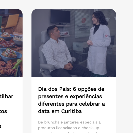
Dia dos Pais: 6 opções de
ilhar
presentes e experiências
diferentes para celebrar a
tos
data em Curitiba
De brunchs e jantares especiais a
s
produtos licenciados e check-up