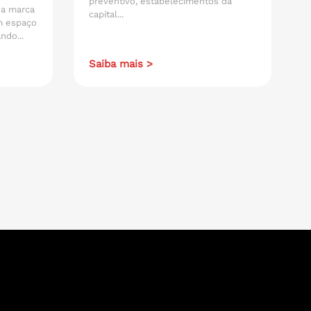
preventivo, estabelecimentos da
 da marca
capital...
m espaço
ndo...
Saiba mais >