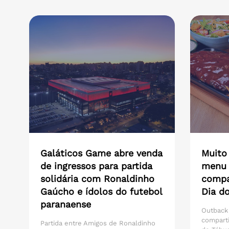
Galáticos Game abre venda
Muito
de ingressos para partida
menu 
solidária com Ronaldinho
compar
Gaúcho e ídolos do futebol
Dia do
paranaense
Outback
compart
Partida entre Amigos de Ronaldinho