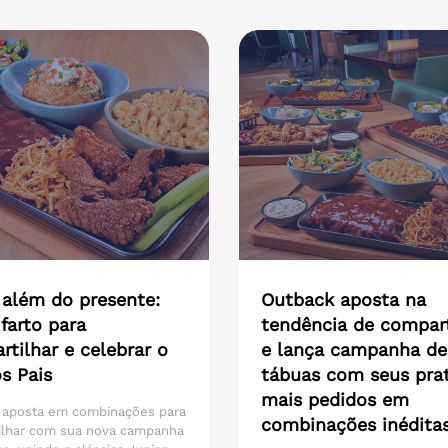
 além do presente:
Outback aposta na
farto para
tendência de compart
tilhar e celebrar o
e lança campanha de
s Pais
tábuas com seus pra
mais pedidos em
 aposta em combinações para
combinações inédita
ilhar com sua nova campanha