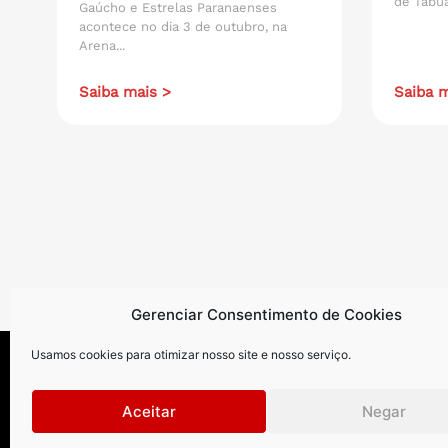
de Tábua
Gaúcho e Estrelas Paranaenses
acontece no dia 3 de outubro, na
Arena...
Saiba mais >
Saiba m
Gerenciar Consentimento de Cookies
Usamos cookies para otimizar nosso site e nosso serviço.
Aceitar
Negar