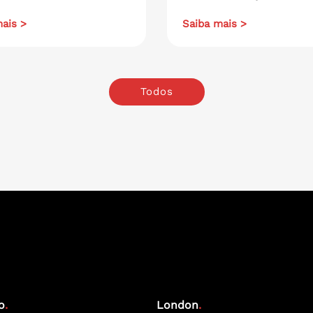
ais >
Saiba mais >
Todos
o
.
London
.