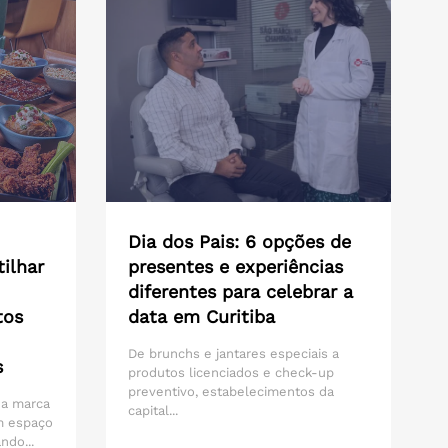
Dia dos Pais: 6 opções de
ilhar
presentes e experiências
diferentes para celebrar a
tos
data em Curitiba
De brunchs e jantares especiais a
s
produtos licenciados e check-up
preventivo, estabelecimentos da
 da marca
capital...
m espaço
ndo...