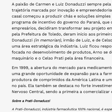
A paixão de Carmen e Luiz Donaduzzi sempre pela 
trajetória marcada por inovação e empreendedoris
casal começou a produzir chás e soluções simples 
programa de incentivo do governo do Paraná, que o
empresários, decidiram transformar seu projeto em
pela Prefeitura de Toledo, deram início aos primei
Donaduzzi
(in memorian),
irmão de Luiz, e de Cels
uma área estratégica da indústria. Luiz ficou resp
focada no desenvolvimento de produtos, Arno se de
maquinário e o Celso Prati pela área financeira.
Em 1999, a abertura do mercado para medicamento
uma grande oportunidade de expansão para a farma
produtora de comprimidos da América Latina e uma 
no país. Ela também se destaca no forte investim
Nervoso Central, sendo a primeira a comercializar o
Sobre a Prati-Donaduzzi
A Prati-Donaduzzi, indústria farmacêutica 100% nacional, é es