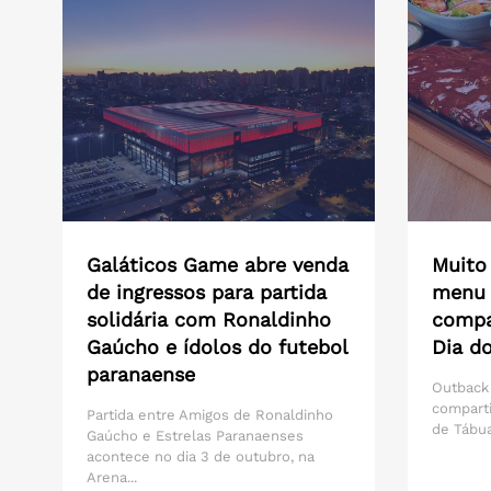
Galáticos Game abre venda
Muito
de ingressos para partida
menu 
solidária com Ronaldinho
compar
Gaúcho e ídolos do futebol
Dia do
paranaense
Outback
compart
Partida entre Amigos de Ronaldinho
de Tábua
Gaúcho e Estrelas Paranaenses
acontece no dia 3 de outubro, na
Arena...