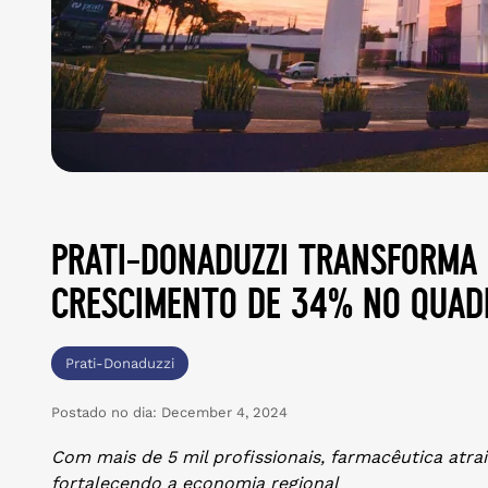
prati-donaduzzi transforma
crescimento de 34% no quad
Prati-Donaduzzi
Postado no dia:
December 4, 2024
Com mais de 5 mil profissionais, farmacêutica atrai
fortalecendo a economia regional