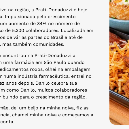
vo na região, a Prati-Donaduzzi é hoje
. Impulsionada pelo crescimento
ou um aumento de 34% no número de
o de 5.300 colaboradores. Localizada em
os de várias partes do Brasil e até de
as, mas também comunidades.
que encontrou na Prati-Donaduzzi a
em uma farmácia em São Paulo quando
medicamentos roxos, olhei na embalagem
r numa indústria farmacêutica, entrei no
Dez anos depois, Danilo celebra sua
sim como Danilo, muitos colaboradores
ribuindo para o crescimento da região.
e, dei um beijo na minha noiva, fiz as
iência, chamei minha noiva e começamos a
 conta.