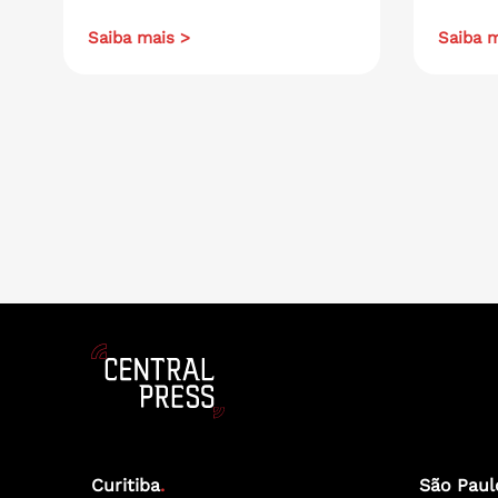
Saiba mais >
Saiba m
Curitiba
.
São Paul