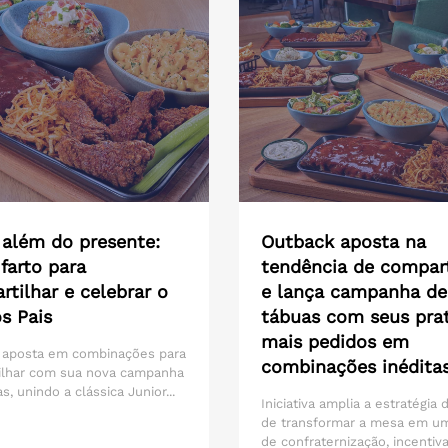
 além do presente:
Outback aposta na
farto para
tendência de compart
tilhar e celebrar o
e lança campanha de
s Pais
tábuas com seus pra
mais pedidos em
 aposta em combinações para
combinações inédita
ilhar com sua nova campanha
s, unindo a clássica Junior...
Iniciativa amplia a estratégia
de transformar a mesa em u
de confraternização, incentiva