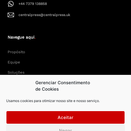
+44 7379 138858
centralpress@centralpress.uk
Navegue aqui
.
Propósito
Equipe
Soluções
Gerenciar Consentimento
Cases
de Cookies
Usamos cookies para otimizar nosso site e nosso serviço.
Keep Calm and Central Press.
Aceitar
Central Press – todos os direitos reservados. Developer:
Negar
AAPEXDigital