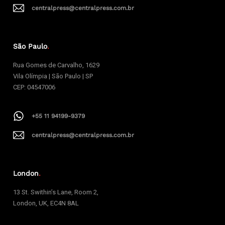
centralpress@centralpress.com.br
São Paulo
.
Rua Gomes de Carvalho, 1629
Vila Olímpia | São Paulo | SP
CEP: 04547006
+55 11 94199-9379
centralpress@centralpress.com.br
London
.
13 St. Swithin’s Lane, Room 2,
London, UK, EC4N 8AL