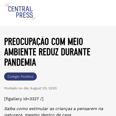
preocupação com meio
ambiente reduz durante
pandemia
Colégio Positivo
Postado no dia:
August 20, 2020
[flgallery id=3327 /]
Saiba como estimular as crianças a pensarem na
natureza, mesmo dentro de casa