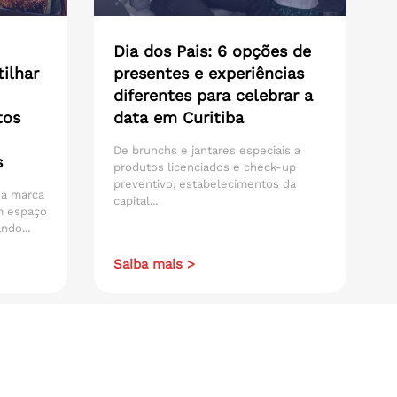
Dia dos Pais: 6 opções de
ilhar
presentes e experiências
diferentes para celebrar a
tos
data em Curitiba
De brunchs e jantares especiais a
s
produtos licenciados e check-up
preventivo, estabelecimentos da
 da marca
capital...
m espaço
ndo...
Saiba mais >