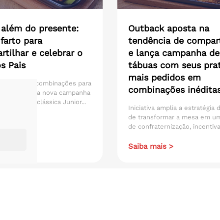
 além do presente:
Outback aposta na
farto para
tendência de compart
tilhar e celebrar o
e lança campanha de
s Pais
tábuas com seus pra
mais pedidos em
 aposta em combinações para
combinações inédita
ilhar com sua nova campanha
s, unindo a clássica Junior...
Iniciativa amplia a estratégia
de transformar a mesa em u
de confraternização, incentiva
ais >
Saiba mais >
Todos