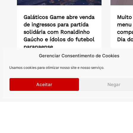
Galáticos Game abre venda
Muito
de ingressos para partida
menu 
solidária com Ronaldinho
compar
Gaúcho e ídolos do futebol
Dia do
paranaense
Outback
Gerenciar Consentimento de Cookies
compart
Partida entre Amigos de Ronaldinho
de Tábua
Gaúcho e Estrelas Paranaenses
Usamos cookies para otimizar nosso site e nosso serviço.
acontece no dia 3 de outubro, na
Arena...
Aceitar
Negar
Saiba mais >
Saiba m