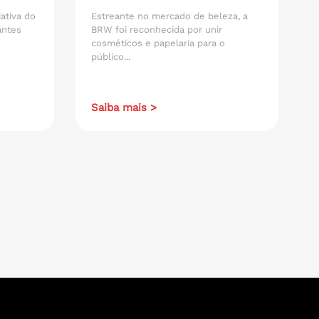
iativa do
Estreante no mercado de beleza, a
antes
BRW foi reconhecida por unir
cosméticos e papelaria para o
público...
Saiba mais >