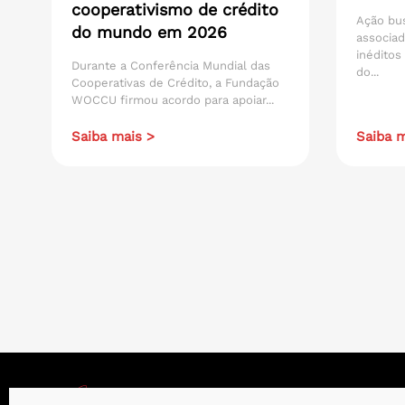
cooperativismo de crédito
Ação bu
do mundo em 2026
associad
inéditos
Durante a Conferência Mundial das
do...
Cooperativas de Crédito, a Fundação
WOCCU firmou acordo para apoiar...
Saiba mais >
Saiba m