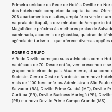
Primeira unidade da Rede de Hotéis Deville no Nord
dos hotéis mais completos da capital baiana. Ofere
206 apartamentos e suítes, ampla área verde e um
na praia de Itapuã, a dez minutos do Aeroporto In
Magalhães e próxima às melhores praias de Salvador
caminhada, academia de ginástica, quadras de tênis,
agência de turismo – que oferece diversas opções d
SOBRE O GRUPO
A Rede Deville começou suas atividades com o Hotel
na década de 70. Desde então, vem crescendo e se
grupos hoteleiros do país. Atualmente, atua como o
Sudeste, Centro Oeste e Nordeste, com nove hoté
mais de 1.100 funcionários. Administra o São Paulo A
Salvador (BA), Deville Prime Cuiabá (MT), Deville Pr
Curitiba (PR), Deville Business Maringá (PR), Devill
(PR) e o novo Deville Prime Campo Grande (MS).