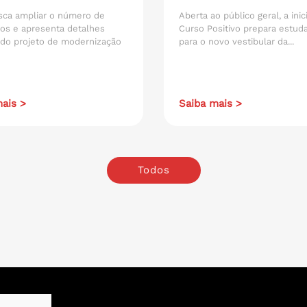
sca ampliar o número de
Aberta ao público geral, a inic
os e apresenta detalhes
Curso Positivo prepara estud
 do projeto de modernização
para o novo vestibular da...
ais >
Saiba mais >
Todos