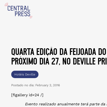
quarta edição da feijoada d
próximo dia 27, no deville pr
Hotéis Deville
Postado no dia:
February 2, 2016
[flgallery id=24 /]
Evento realizado anualmente terá parte da