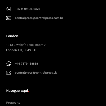
+55 11 94199-9379
centralpress@centralpress.com.br
London
.
13 St. Swithin’s Lane, Room 2,
London, UK, EC4N 8AL
+44 7379 138858
centralpress@centralpress.uk
Navegue aqui
.
Propósito