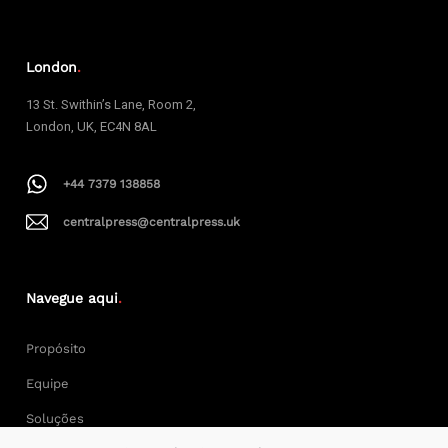
London
.
13 St. Swithin’s Lane, Room 2,
London, UK, EC4N 8AL
+44 7379 138858
centralpress@centralpress.uk
Navegue aqui
.
Propósito
Equipe
Soluções