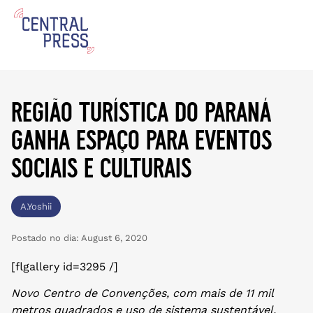
região turística do paraná
ganha espaço para eventos
sociais e culturais
A.Yoshii
Postado no dia:
August 6, 2020
[flgallery id=3295 /]
Novo Centro de Convenções, com mais de 11 mil
metros quadrados e uso de sistema sustentável,