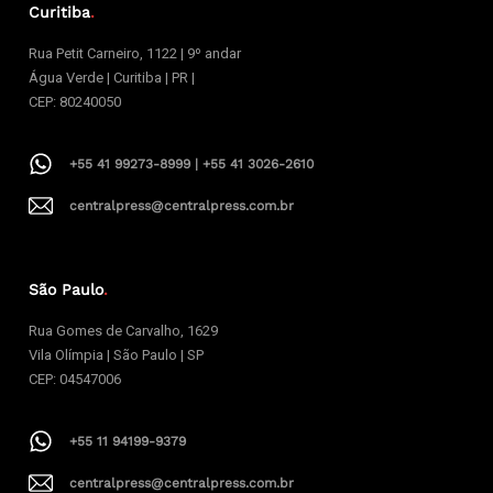
Curitiba
.
Rua Petit Carneiro, 1122 | 9º andar
Água Verde | Curitiba | PR |
CEP: 80240050
+55 41 99273-8999 | +55 41 3026-2610
centralpress@centralpress.com.br
São Paulo
.
Rua Gomes de Carvalho, 1629
Vila Olímpia | São Paulo | SP
CEP: 04547006
+55 11 94199-9379
centralpress@centralpress.com.br