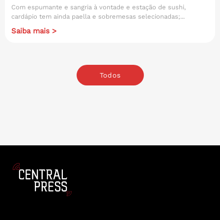
Com espumante e sangria à vontade e estação de sushi,
cardápio tem ainda paella e sobremesas selecionadas;...
Saiba mais >
Todos