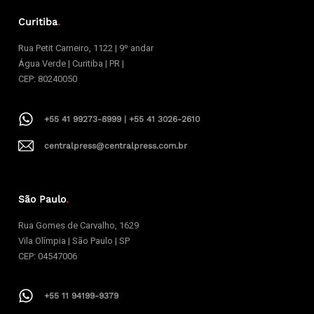
Curitiba
.
Rua Petit Carneiro, 1122 | 9º andar
Água Verde | Curitiba | PR |
CEP: 80240050
+55 41 99273-8999 | +55 41 3026-2610
centralpress@centralpress.com.br
São Paulo
.
Rua Gomes de Carvalho, 1629
Vila Olímpia | São Paulo | SP
CEP: 04547006
+55 11 94199-9379