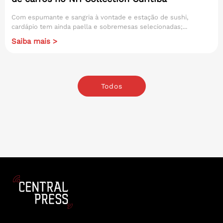
Com espumante e sangria à vontade e estação de sushi,
cardápio tem ainda paella e sobremesas selecionadas;...
Saiba mais >
Todos