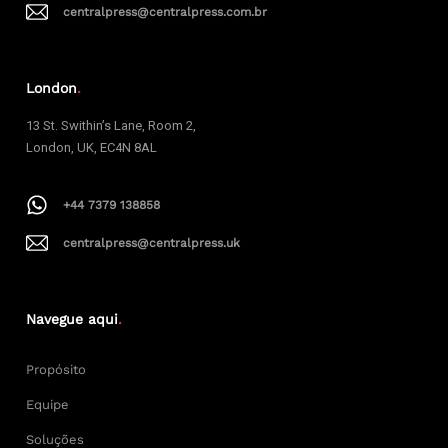
centralpress@centralpress.com.br
London
.
13 St. Swithin’s Lane, Room 2,
London, UK, EC4N 8AL
+44 7379 138858
centralpress@centralpress.uk
Navegue aqui
.
Propósito
Equipe
Soluções