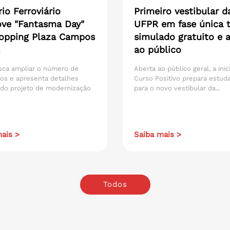
io Ferroviário
Primeiro vestibular d
ve "Fantasma Day"
UFPR em fase única t
opping Plaza Campos
simulado gratuito e 
ao público
sca ampliar o número de
Aberta ao público geral, a inic
os e apresenta detalhes
Curso Positivo prepara estud
 do projeto de modernização
para o novo vestibular da...
ais >
Saiba mais >
Todos