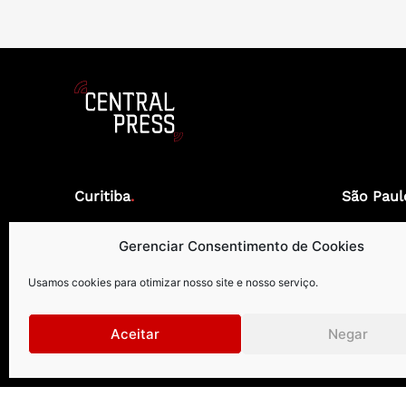
Curitiba
.
São Paul
Rua Petit Carneiro, 1122 | 9º andar
Rua Gomes d
Gerenciar Consentimento de Cookies
Água Verde | Curitiba | PR |
Vila Olímpia
CEP: 80240050
CEP: 04547
Usamos cookies para otimizar nosso site e nosso serviço.
+55 41 99273-8999 | +55 41 3026-2610
+55 1
Aceitar
Negar
centralpress@centralpress.com.br
centr