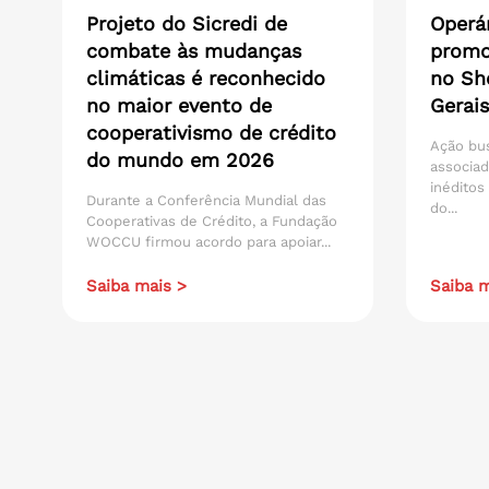
Projeto do Sicredi de
Operár
combate às mudanças
promo
climáticas é reconhecido
no Sh
no maior evento de
Gerais
cooperativismo de crédito
Ação bu
do mundo em 2026
associad
inéditos
Durante a Conferência Mundial das
do...
Cooperativas de Crédito, a Fundação
WOCCU firmou acordo para apoiar...
Saiba mais >
Saiba m