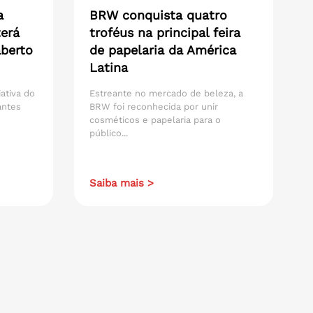
a
BRW conquista quatro
erá
troféus na principal feira
aberto
de papelaria da América
Latina
iativa do
Estreante no mercado de beleza, a
antes
BRW foi reconhecida por unir
cosméticos e papelaria para o
público...
Saiba mais >