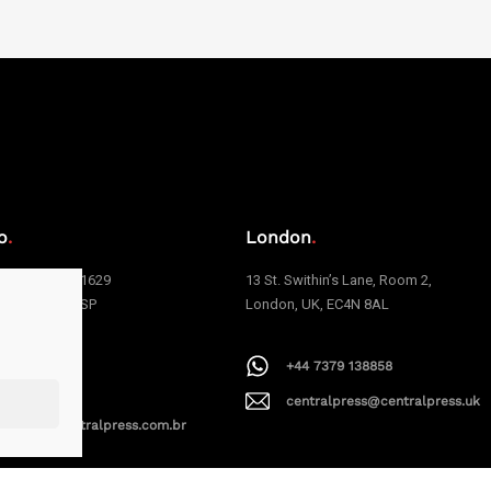
o
.
London
.
e Carvalho, 1629
13 St. Swithin’s Lane, Room 2,
 | São Paulo | SP
London, UK, EC4N 8AL
006
+44 7379 138858
1 94199-9379
centralpress@centralpress.uk
alpress@centralpress.com.br