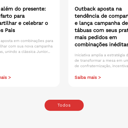
 além do presente:
Outback aposta na
farto para
tendência de compart
tilhar e celebrar o
e lança campanha de
s Pais
tábuas com seus pra
mais pedidos em
 aposta em combinações para
combinações inédita
ilhar com sua nova campanha
s, unindo a clássica Junior...
Iniciativa amplia a estratégia
de transformar a mesa em u
de confraternização, incentiva
ais >
Saiba mais >
Todos