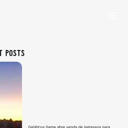
t posts
Galáticos Game abre venda de ingressos para