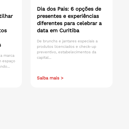
Dia dos Pais: 6 opções de
ilhar
presentes e experiências
diferentes para celebrar a
tos
data em Curitiba
De brunchs e jantares especiais a
s
produtos licenciados e check-up
preventivo, estabelecimentos da
 da marca
capital...
m espaço
ndo...
Saiba mais >