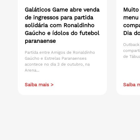
Galáticos Game abre venda
Muito
de ingressos para partida
menu 
solidária com Ronaldinho
compar
Gaúcho e ídolos do futebol
Dia do
paranaense
Outback
compart
Partida entre Amigos de Ronaldinho
de Tábua
Gaúcho e Estrelas Paranaenses
acontece no dia 3 de outubro, na
Arena...
Saiba mais >
Saiba m