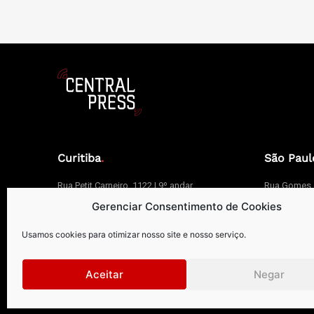
Curitiba
.
São Paul
Rua Petit Carneiro, 1122 | 9º andar
Rua Gomes d
Água Verde | Curitiba | PR |
Vila Olímpia
Gerenciar Consentimento de Cookies
CEP: 80240050
CEP: 04547
Usamos cookies para otimizar nosso site e nosso serviço.
+55 41 99273-8999 | +55 41 3026-2610
+55 1
Aceitar
Negar
centralpress@centralpress.com.br
centr