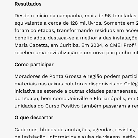
Resultados
Desde o início da campanha, mais de 96 toneladas 
equivalente a cerca de 128 mil livros. Somente e
foram coletadas, transformando resíduos em ações
beneficiados, destaca-se a melhoria das instalaçõe
Maria Cazetta, em Curitiba. Em 2024, o CMEI Prof.
recebeu uma revitalização e um novo parquinho inf
Como participar
Moradores de Ponta Grossa e região podem partic
materiais nas caixas coletoras disponíveis no Colég
iniciativa se estende a outras cidades paranaenses
do Iguaçu, bem como Joinville e Florianópolis, em S
unidades do Curso Positivo também passaram a re
O que descartar
Cadernos, blocos de anotações, agendas, revistas, a
de legislação, informática e guias de viagem, estão 