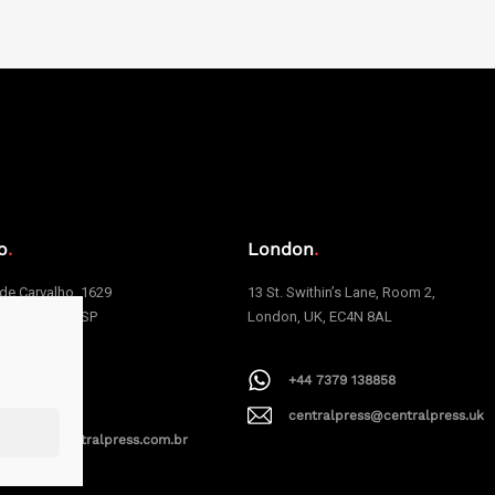
o
.
London
.
e Carvalho, 1629
13 St. Swithin’s Lane, Room 2,
 | São Paulo | SP
London, UK, EC4N 8AL
006
+44 7379 138858
1 94199-9379
centralpress@centralpress.uk
alpress@centralpress.com.br